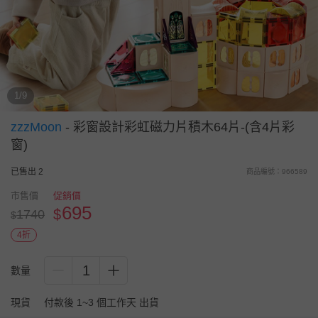
1/9
zzzMoon
-
彩窗設計彩虹磁力片積木64片-(含4片彩
窗)
已售出 2
商品編號：966589
市售價
促銷價
695
$
1740
$
4折
1
數量
現貨
付款後 1~3 個工作天 出貨