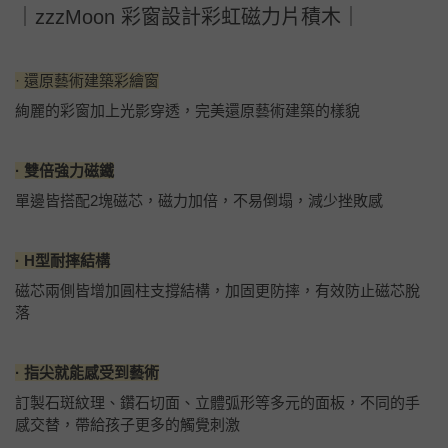
｜zzzMoon 彩窗設計彩虹磁力片積木｜
· 還原藝術建築彩繪窗
絢麗的彩窗加上光影穿透，完美還原藝術建築的樣貌
· 雙倍強力磁鐵
單邊皆搭配2塊磁芯，磁力加倍，不易倒塌，減少挫敗感
· H型耐摔結構
磁芯兩側皆增加圓柱支撐結構，加固更防摔，有效防止磁芯脫
落
· 指尖就能感受到藝術
訂製石斑紋理、鑽石切面、立體弧形等多元的面板，不同的手
感交替，帶給孩子更多的觸覺刺激