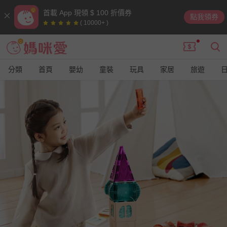
首載 App 現領 $ 100 折價券
點我領券
( 10000+ )
分類
首頁
嬰幼
童裝
玩具
家居
旅遊