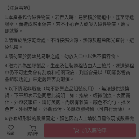
【注意事項】
1.本產品包含磁性物質，若吞入時，易累積於腸道中，甚至穿透
腸壁，而造成嚴重傷害。若不小心吞入或吸入磁性物質，應立
即就醫。
2.請置於陰涼乾燥處，不得接觸火源、熱源及避免陽光直射，避
免危險。
3.請勿置於嬰幼兒易取之處，勿放入口中以免不慎吞食。
4.磁力片為塑膠製品，生產及包裝過程皆由人工撿片，運送過程
中仍不可避免會有刮痕和相關瑕疵，判斷會是以「明顯影響商
品組裝功能」來定義是否為瑕疵。
5.以下情況非瑕疵（均不影響產品組裝使用），無法提供退換
貨，下單即表示您同意此說明。如：指紋、輕微刮痕、表面霧
化、外包裝瑕疵、鉚釘美觀、內層有雜質、顏色不均勻、批次
色差、外觀差異、 外觀髒污、多餘塑膠殘留（可自行清除）。
6.各套組形狀的數量固定，顏色因為人工填裝且需依現或數量微
調配置，需以實際收到內容物顏色為主。
加入購物車
追蹤
購物車