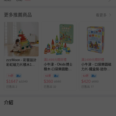
更多推薦商品
看更多
zzzMoon - 彩窗設計
滿1499元贈好禮
滿1499元贈好禮
小牛津 - Okids博士
小牛津 - 口袋樂園磁
彩虹磁力片積木110
積木-口袋樂園動物
力片-鐵盒裝-迷你磁
片-(含4片彩窗)
森林磁力片-鐵盒裝/
力片60pcs
74折
62折
62折
迷你磁力片/STEAM
$
1647
$
360
$
420
2240
580
680
$
$
$
玩具-45pcs
已售出 2
已售出 32
已售出 77
介紹