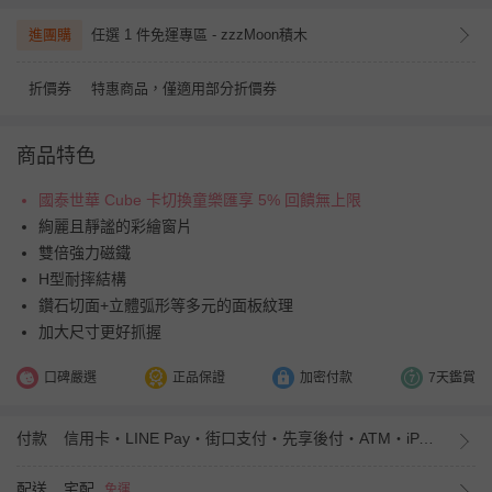
進團購
任選 1 件免運專區 - zzzMoon積木
折價券
特惠商品，僅適用部分折價券
商品特色
國泰世華 Cube 卡切換童樂匯享 5% 回饋無上限
絢麗且靜謐的彩繪窗片
雙倍強力磁鐵
H型耐摔結構
鑽石切面+立體弧形等多元的面板紋理
加大尺寸更好抓握
口碑嚴選
正品保證
加密付款
7天鑑賞
付款
信用卡・LINE Pay・街口支付・先享後付・ATM・iPASS MONEY
配送
宅配
免運