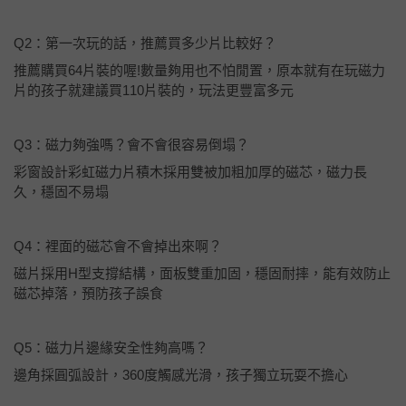
Q2：第一次玩的話，推薦買多少片比較好？
推薦購買64片裝的喔!數量夠用也不怕閒置，原本就有在玩磁力
片的孩子就建議買110片裝的，玩法更豐富多元
Q3：磁力夠強嗎？會不會很容易倒塌？
彩窗設計彩虹磁力片積木採用雙被加粗加厚的磁芯，磁力長
久，穩固不易塌
Q4：裡面的磁芯會不會掉出來啊？
磁片採用H型支撐結構，面板雙重加固，穩固耐摔，能有效防止
磁芯掉落，預防孩子誤食
Q5：磁力片邊緣安全性夠高嗎？
邊角採圓弧設計，360度觸感光滑，孩子獨立玩耍不擔心