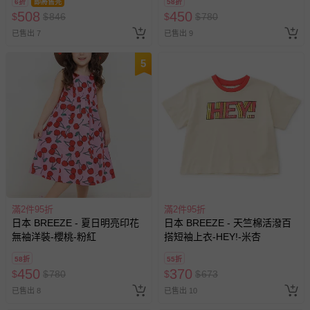
6折
即將售完
58折
508
450
$
$
846
$
$
780
已售出 7
已售出 9
5
滿2件95折
滿2件95折
日本 BREEZE - 夏日明亮印花
日本 BREEZE - 天竺棉活潑百
無袖洋裝-櫻桃-粉紅
搭短袖上衣-HEY!-米杏
58折
55折
450
370
$
$
780
$
$
673
已售出 8
已售出 10