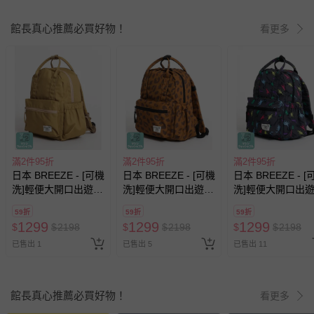
館長真心推薦必買好物！
看更多
滿2件95折
滿2件95折
滿2件95折
日本 BREEZE - [可機
日本 BREEZE - [可機
日本 BREEZE - [
洗]輕便大開口出遊背
洗]輕便大開口出遊背
洗]輕便大開口出
包-淺褐
包-豹紋-暖棕
包-恐龍-炭黑
59折
59折
59折
1299
1299
1299
$
$
2198
$
$
2198
$
$
2198
已售出 1
已售出 5
已售出 11
館長真心推薦必買好物！
看更多