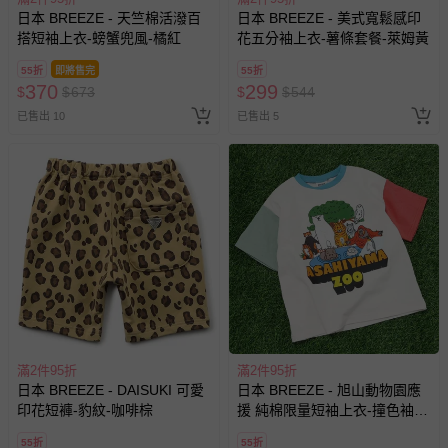
日本 BREEZE - 天竺棉活潑百
日本 BREEZE - 美式寬鬆感印
搭短袖上衣-螃蟹兜風-橘紅
花五分袖上衣-薯條套餐-萊姆黃
55折
即將售完
55折
370
299
$
$
673
$
$
544
已售出 10
已售出 5
滿2件95折
滿2件95折
日本 BREEZE - DAISUKI 可愛
日本 BREEZE - 旭山動物園應
印花短褲-豹紋-咖啡棕
援 純棉限量短袖上衣-撞色袖x
白
55折
55折