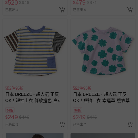
520
479
$
$
946
$
$
871
已售出 4
已售出 5
滿2件95折
滿2件95折
日本 BREEZE - 超人氣 正反
日本 BREEZE - 超人氣 正反
OK！短袖上衣-條紋撞色-白x咖
OK！短袖上衣-幸運草-薰衣草
x藍
56折
56折
249
249
$
$
446
$
$
446
已售出 3
已售出 7