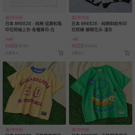
滿2件95折
滿2件95折
日本 BREEZE - 純棉 逗趣和風
日本 BREEZE - 純棉斜紋布印
印花短袖上衣-各種壽司-白
花短褲-搶眼花朵-淺灰
66折
6折
499
659
$
$
757
$
$
1092
已售出 2
已售出 2
滿2件95折
滿2件95折