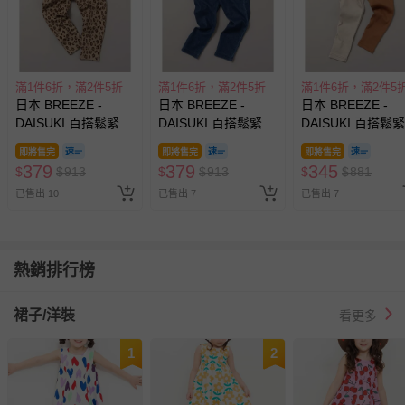
滿1件6折，滿2件5折
滿1件6折，滿2件5折
滿1件6折，滿2件5
日本 BREEZE -
日本 BREEZE -
日本 BREEZE -
DAISUKI 百搭鬆緊彈
DAISUKI 百搭鬆緊彈
DAISUKI 百搭鬆
性九分褲-豹紋-淺棕
性九分褲-素面-深藍
性九分褲-撞色-白
即將售完
即將售完
即將售完
379
379
345
$
$
913
$
$
913
$
$
881
已售出 10
已售出 7
已售出 7
熱銷排行榜
裙子/洋裝
看更多
1
2