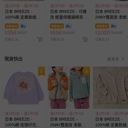
滿1件6折，滿2件5折
滿1件6折，滿2件5折
滿1件6折，滿2件5
日本 BREEZE -
日本 BREEZE - 可機
日本 BREEZE -
100%棉 定番款縮口
洗 輕量保暖鋪棉背
2WAY雙面穿 柔軟
長袖上衣-素面撞色-
心-粉紅
毛科技羽絨外套(
即將售完
即將售完
即將售完
卡其X藍X粉紅
拆)-海軍藍X綠
358
658
1000
$
$
937
$
$
1548
$
$
2698
已售出 31
已售出 19
已售出 13
現貨快出
看更多
1
2
滿1件6折，滿2件5折
滿1件6折，滿2件5折
滿1件6折，滿2件5
日本 BREEZE -
日本 BREEZE -
日本 BREEZE -
100%棉 街頭印花長
2WAY雙面穿 柔軟毛
100%棉 定番款縮