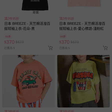
滿2件95折
滿2件95折
日本 BREEZE - 天竺棉活潑百
日本 BREEZE - 天竺棉活潑百
搭短袖上衣-花朵-黑
搭短袖上衣-愛心標語-淺粉紅
55折
55折
370
370
$
$
673
$
$
673
已售出 5
已售出 5
滿2件95折
滿2件95折