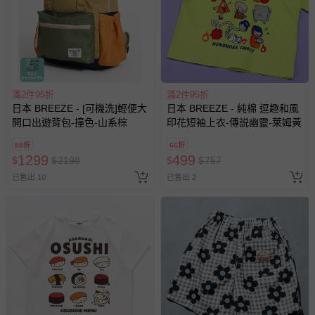
滿2件95折
滿2件95折
日本 BREEZE - [可機洗]輕便大
日本 BREEZE - 純棉 逗趣和風
開口出遊背包-撞色-山系棕
印花短袖上衣-傳説幽靈-萊姆黃
59折
66折
1299
499
$
$
2198
$
$
757
已售出 10
已售出 2