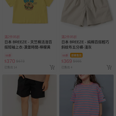
滿2件95折
滿2件95折
日本 BREEZE - 天竺棉活潑百
日本 BREEZE - 純棉百搭輕巧
搭短袖上衣-漢堡時間-檸檬黃
斜紋布五分褲-淺灰
55折
55折
即將售完
370
369
$
$
673
$
$
665
已售出 14
已售出 4