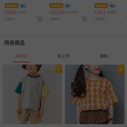
袖上衣-花朵-粉紫
毛科技羽絨外套(帽可
長袖上衣-條紋-卡
即將售完
即將售完
即將售完
拆)-橘X卡其
杏X紫
385
1000
361
$
$
991
$
$
2698
$
$
885
已售出 7
已售出 7
已售出 6
所有商品
最熱銷
新上市
價格
1
2