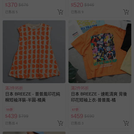
370
520
$
$
676
$
$
946
已售出 5
已售出 9
滿2件95折
滿2件95折
日本 BREEZE - 普普風印花純
日本 BREEZE - 速乾清爽 背後
棉短袖洋裝-半圓-橘黃
印花短袖上衣-普普風-橘
55折
67折
439
459
$
$
799
$
$
690
已售出 4
已售出 3