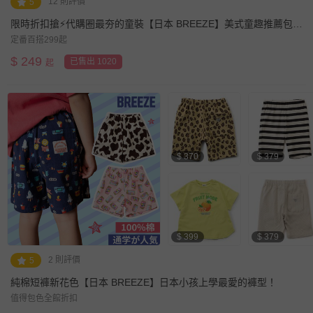
12 則評價
5
限時折扣搶⚡代購圈最夯的童裝【日本 BREEZE】美式童趣推薦包
色！
定番百搭299起
$
249
已售出 1020
起
$ 370
$ 379
$ 399
$ 379
2 則評價
5
純棉短褲新花色【日本 BREEZE】日本小孩上學最愛的褲型！
值得包色全館折扣