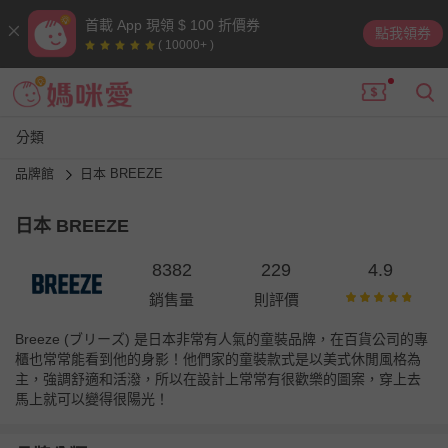
首載 App 現領 $ 100 折價券
點我領券
( 10000+ )
分類
品牌館
日本 BREEZE
日本 BREEZE
8382
229
4.9
銷售量
則評價
Breeze (ブリーズ) 是日本非常有人氣的童裝品牌，在百貨公司的專
櫃也常常能看到他的身影！他們家的童裝款式是以美式休閒風格為
主，強調舒適和活潑，所以在設計上常常有很歡樂的圖案，穿上去
馬上就可以變得很陽光！