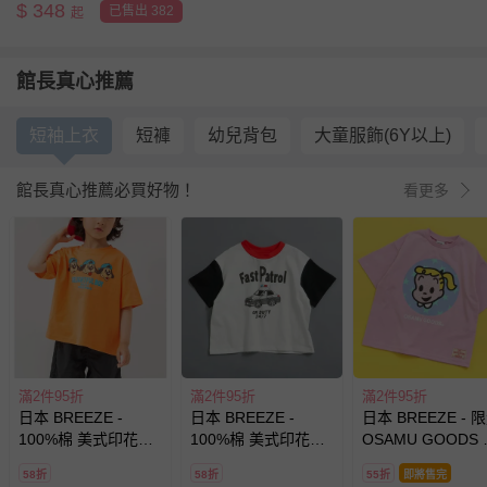
$
348
已售出 382
起
館長真心推薦
短袖上衣
短褲
幼兒背包
大童服飾(6Y以上)
館長真心推薦必買好物！
看更多
滿2件95折
滿2件95折
滿2件95折
日本 BREEZE -
日本 BREEZE -
日本 BREEZE - 
100%棉 美式印花短
100%棉 美式印花短
OSAMU GOODS
袖上衣-狗狗三胞胎-
袖上衣-撞色警車-白x
袖上衣-粉紅
58折
58折
55折
即將售完
橘
黑