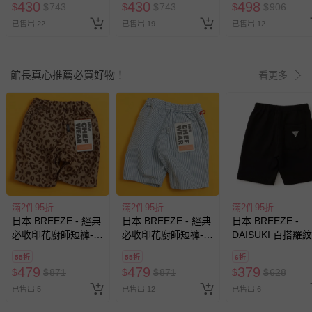
430
430
498
$
$
743
$
$
743
$
$
906
已售出 22
已售出 19
已售出 12
館長真心推薦必買好物！
看更多
滿2件95折
滿2件95折
滿2件95折
日本 BREEZE - 經典
日本 BREEZE - 經典
日本 BREEZE -
必收印花廚師短褲-豹
必收印花廚師短褲-細
DAISUKI 百搭羅
紋-咖啡
條紋-淺藍
褲-素色-黑
55折
55折
6折
479
479
379
$
$
871
$
$
871
$
$
628
已售出 5
已售出 12
已售出 6