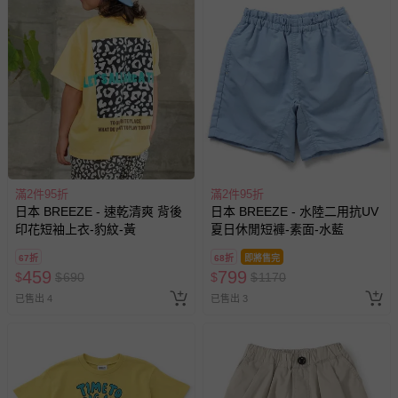
滿2件95折
滿2件95折
日本 BREEZE - 速乾清爽 背後
日本 BREEZE - 水陸二用抗UV
印花短袖上衣-豹紋-黃
夏日休閒短褲-素面-水藍
67折
68折
即將售完
459
799
$
$
690
$
$
1170
已售出 4
已售出 3