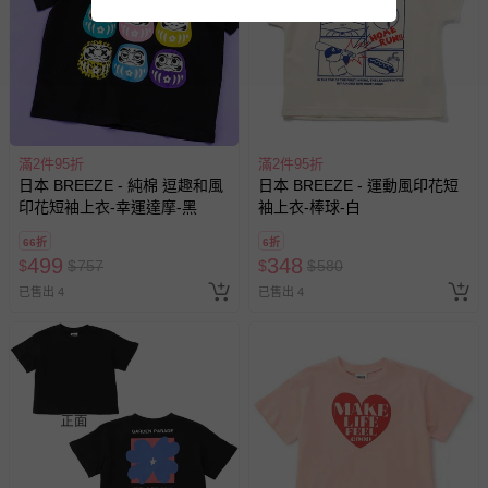
滿2件95折
滿2件95折
日本 BREEZE - 純棉 逗趣和風
日本 BREEZE - 運動風印花短
印花短袖上衣-幸運達摩-黑
袖上衣-棒球-白
66折
6折
499
348
$
$
757
$
$
580
已售出 4
已售出 4