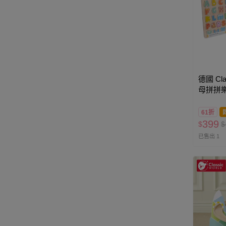
德國 Cla
母拼拼樂
61折
399
$
$
已售出 1