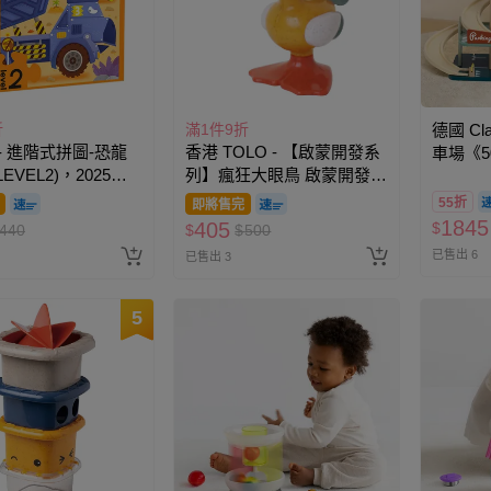
折
滿1件9折
德國 Cla
r - 進階式拼圖-恐龍
香港 TOLO - 【啟蒙開發系
車場《5
EVEL2)，2025新
列】瘋狂大眼鳥 啟蒙開發玩
具
55折
即將售完
1845
405
$
440
$
$
500
已售出 6
已售出 3
5