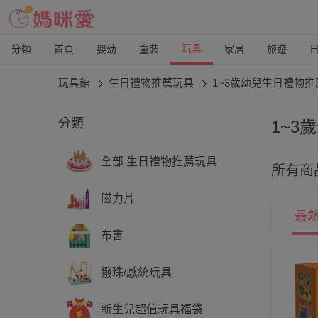
玩具
分類
首頁
嬰幼
童裝
家居
旅遊
玩具館
生日禮物推薦玩具
1~3歲幼兒生日禮物推
分類
1~3
這時期
全部 生日禮物推薦玩具
所有商
始試
磁力片
最
布書
撥珠/感統玩具
新生兒超值玩具福袋