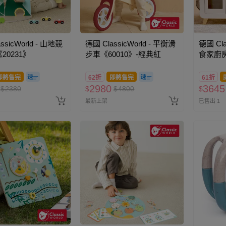
ssicWorld - 山地競
德國 ClassicWorld - 平衡滑
德國 Cla
20231》
步車《60010》-經典紅
食家廚房
即將售完
62折
即將售完
61折
2980
3645
$
2380
$
$
4800
$
最新上架
已售出 1