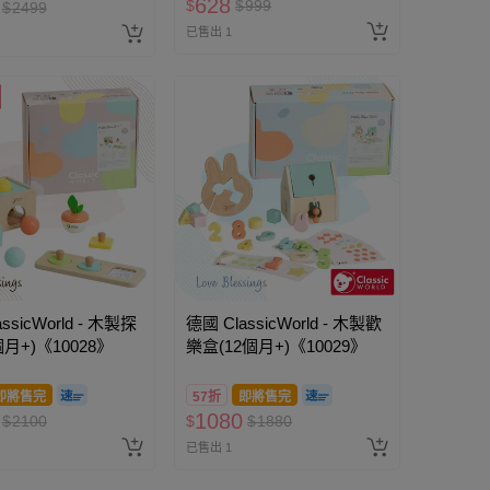
628
$
$
999
$
2499
已售出 1
ssicWorld - 木製探
德國 ClassicWorld - 木製歡
月+)《10028》
樂盒(12個月+)《10029》
即將售完
57折
即將售完
1080
$
2100
$
$
1880
已售出 1