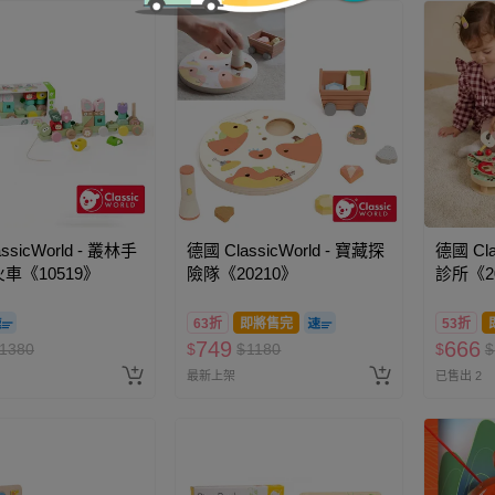
ssicWorld - 叢林手
德國 ClassicWorld - 寶藏探
德國 Cla
車《10519》
險隊《20210》
診所《2
63折
即將售完
53折
749
666
1380
$
$
1180
$
$
最新上架
已售出 2