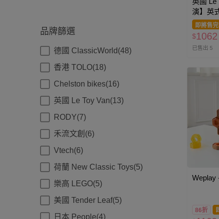
英國 Le 
演】英
點玩具
即將售完
品牌篩選
1062
$
已售出 5
德國 ClassicWorld(48)
香港 TOLO(18)
Chelston bikes(16)
英國 Le Toy Van(13)
RODY(7)
禾流文創(6)
Vtech(6)
荷蘭 New Classic Toys(5)
Wepla
樂高 LEGO(5)
美國 Tender Leaf(5)
86折
日本 People(4)