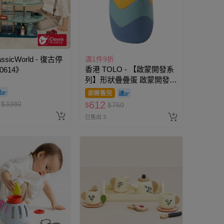
ssicWorld - 復古停
滿1件9折
香港 TOLO - 【啟蒙開發系
0614》
列】形狀疊疊蛋 啟蒙開發玩
具
即將售完
612
$
3380
$
$
750
已售出 3