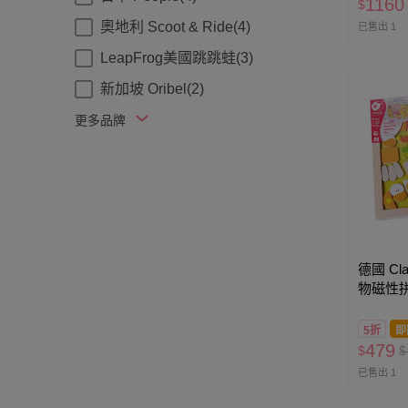
1160
$
奧地利 Scoot & Ride(4)
已售出 1
LeapFrog美國跳跳蛙(3)
新加坡 Oribel(2)
更多品牌
德國 Cla
物磁性拼
5折
即
479
$
$
已售出 1