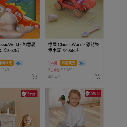
ssicWorld - 如意龍
德國 ClassicWorld - 恐龍樂
《10528》
章木琴《40585》
即將售完
56折
即將售完
945
1249
$
$
1680
最新上架