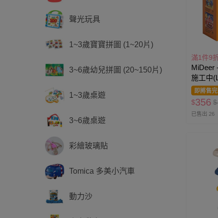
聲光玩具
1~3歲寶寶拼圖 (1~20片)
滿1件9
MiDee
3~6歲幼兒拼圖 (20~150片)
施工中(L
版
即將售完
1~3歲桌遊
356
$
$
已售出 26
3~6歲桌遊
彩繪玻璃貼
Tomica 多美小汽車
動力沙