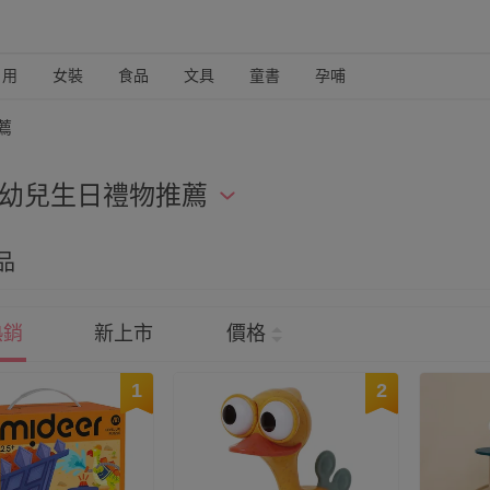
日用
女裝
食品
文具
童書
孕哺
薦
歲幼兒生日禮物推薦
的孩子較推薦可以訓練「小手肌肉」、「口語表達」的初階玩具，
品
著玩訓練手腳協調的滑步車、滑板車，都很適合這個年齡的小小
熱銷
新上市
價格
1
2