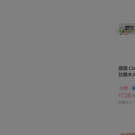
德國 Cla
拉積木火
53折
738
$
$
已售出 3