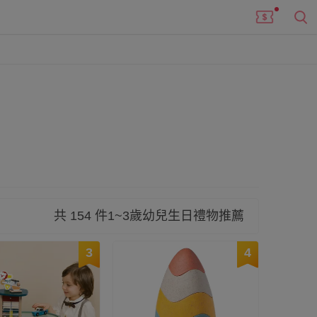
像是家家酒娃娃、布書...等等；或是2歲也能開
孩喔！
共 154 件1~3歲幼兒生日禮物推薦
3
4