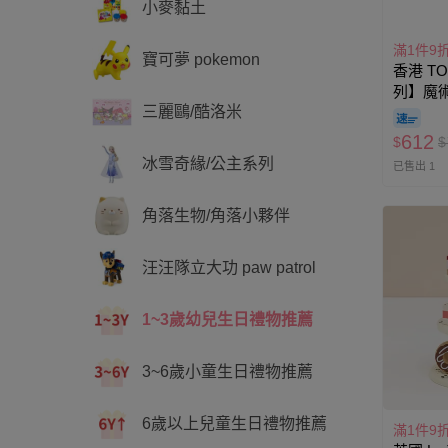
小麥黏土
滿1件9
寶可夢 pokemon
香港 T
列】魔
三麗鷗/酷洛米
發玩具
612
$
$
冰雪奇緣/公主系列
已售出 1
角落生物/角落小夥伴
汪汪隊立大功 paw patrol
1~3歲幼兒生日禮物推薦
3~6歲小童生日禮物推薦
6歲以上兒童生日禮物推薦
滿1件9