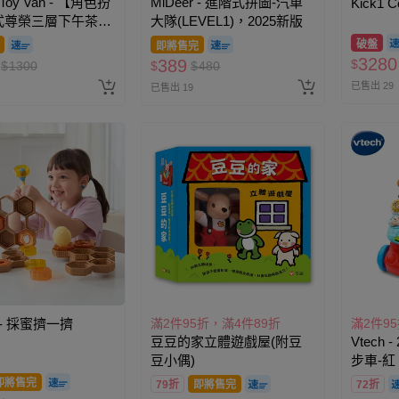
Toy Van - 【角色扮
MiDeer - 進階式拼圖-汽車
Kick1
式尊榮三層下午茶糕
大隊(LEVEL1)，2025新版
車-玫瑰
組
破盤
即將售完
3280
389
$
$
1300
$
$
480
已售出 29
已售出 19
y - 採蜜擠一擠
滿2件95折，滿4件89折
滿2件9
豆豆的家立體遊戲屋(附豆
Vtech
豆小偶)
步車-紅
即將售完
79折
即將售完
72折