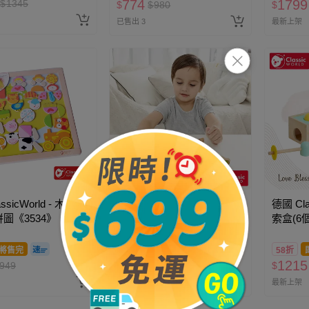
774
1799
$
1345
$
$
980
$
已售出 3
最新上架
ssicWorld - 木製動
德國 ClassicWorld - 幼兒木
德國 Cla
圖《3534》
製串珠-動物款《3632》
索盒(6個
將售完
61折
即將售完
58折
399
1215
949
$
$
649
$
已售出 4
最新上架