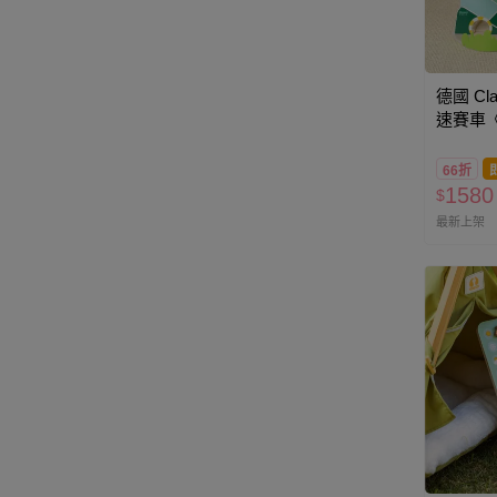
德國 Cla
速賽車《
66折
1580
$
最新上架