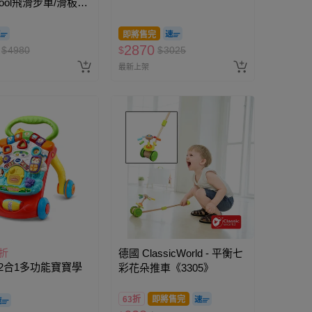
 Cool飛滑步車/滑板
粉
即將售完
2870
$
4980
$
$
3025
最新上架
5折
德國 ClassicWorld - 平衡七
 - 2合1多功能寶寶學
彩花朵推車《3305》
63折
即將售完