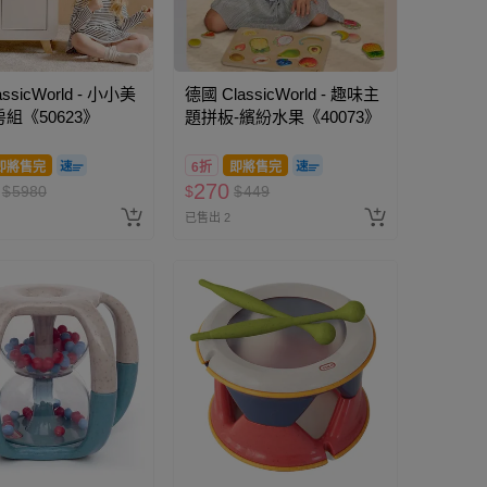
ssicWorld - 小小美
德國 ClassicWorld - 趣味主
組《50623》
題拼板-繽紛水果《40073》
即將售完
6折
即將售完
270
$
5980
$
$
449
已售出 2