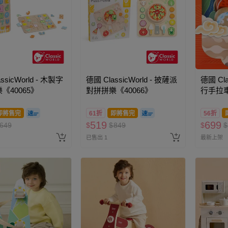
ssicWorld - 木製字
德國 ClassicWorld - 披薩派
德國 Cla
《40065》
對拼拼樂《40066》
行手拉車
即將售完
61折
即將售完
56折
519
699
649
$
$
849
$
$
已售出 1
最新上架