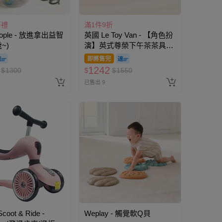
好禮
滿1件9折
ople - 放進拿出益智
英國 Le Toy Van - 【角色扮
~)
演】英式尊榮下午茶茶具全
配玩具組
即將售完
1242
$
1300
$
$
1550
已售出 9
oot & Ride -
Weplay - 觸覺軟Q貝