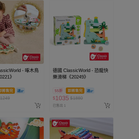
ssicWorld - 啄木鳥
德國 ClassicWorld - 恐龍快
0221》
樂滑梯《20249》
即將售完
55折
即將售完
1035
1249
$
$
1880
已售出 1