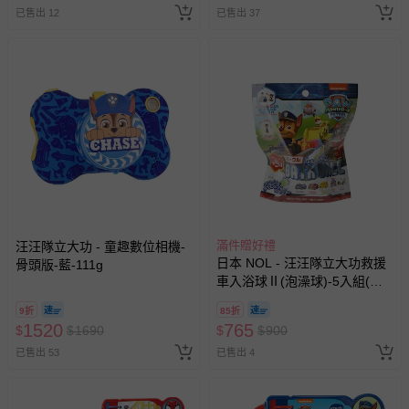
已售出 12
已售出 37
滿件贈好禮
汪汪隊立大功 - 童趣數位相機-
日本 NOL - 汪汪隊立大功救援
骨頭版-藍-111g
車入浴球Ⅱ(泡澡球)-5入組(隨
機出貨)
9折
85折
1520
765
$
$
1690
$
$
900
已售出 53
已售出 4