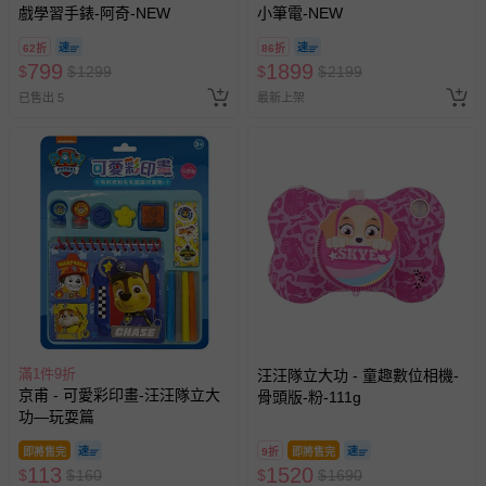
戲學習手錶-阿奇-NEW
小筆電-NEW
62折
86折
799
1899
$
$
1299
$
$
2199
已售出 5
最新上架
滿1件9折
汪汪隊立大功 - 童趣數位相機-
京甫 - 可愛彩印畫-汪汪隊立大
骨頭版-粉-111g
功—玩耍篇
即將售完
9折
即將售完
113
1520
$
$
160
$
$
1690