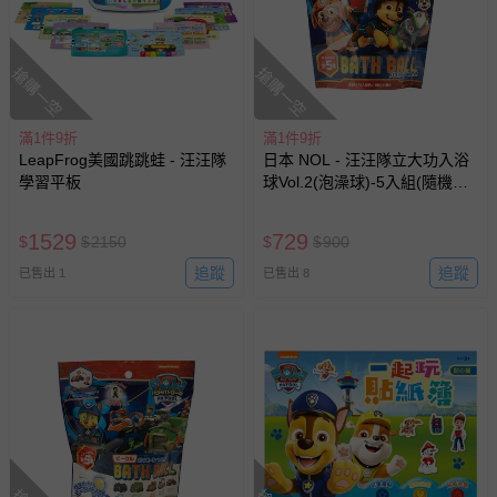
搶購一空
搶購一空
滿1件9折
滿1件9折
LeapFrog美國跳跳蛙 - 汪汪隊
日本 NOL - 汪汪隊立大功入浴
學習平板
球Vol.2(泡澡球)-5入組(隨機出
貨)
1529
729
$
$
2150
$
$
900
追蹤
追蹤
已售出 1
已售出 8