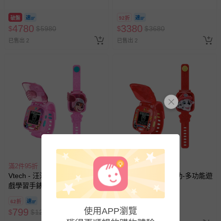
破盤
92折
4780
3380
$
$
5980
$
$
3680
已售出 2
已售出 2
滿2件95折
滿2件95折
Vtech - 汪汪隊立大功-多功能遊
Vtech - 汪汪隊立大功-多功能遊
戲學習手錶-莉柏蒂
戲學習手錶-毛毛
62折
62折
使用APP瀏覽
799
799
$
$
1299
$
$
1299