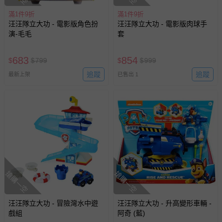
滿1件9折
滿1件9折
汪汪隊立大功 - 電影版角色扮
汪汪隊立大功 - 電影版肉球手
演-毛毛
套
683
854
$
$
799
$
$
999
追蹤
追蹤
最新上架
已售出 1
搶購一空
搶購一空
汪汪隊立大功 - 冒險灣水中遊
汪汪隊立大功 - 升高變形車輛 -
戲組
阿奇 (藍)