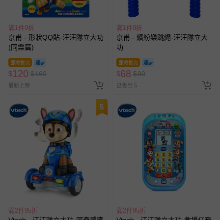
滿1件9折
滿1件9折
京甫 - 形狀QQ貼-汪汪隊立大功
京甫 - 繽紛樂跳繩-汪汪隊立大
(同樂篇)
功
即將售完
即將售完
120
68
$
$
160
$
$
90
最新上架
已售出 5
5
滿2件95折
滿2件95折