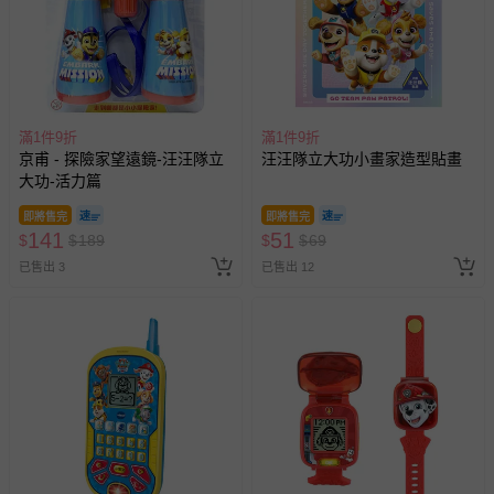
滿1件9折
滿1件9折
京甫 - 探險家望遠鏡-汪汪隊立
汪汪隊立大功小畫家造型貼畫
大功-活力篇
即將售完
即將售完
141
51
$
$
189
$
$
69
已售出 3
已售出 12