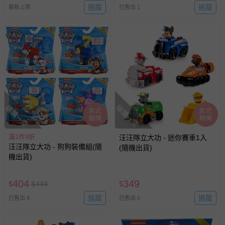
追蹤
追蹤
最新上架
已售出 1
搶購一空
搶購一空
滿1件9折
汪汪隊立大功 - 迷你賽車1入
汪汪隊立大功 - 狗狗裝備組(隨
(隨機出貨)
機出貨)
404
349
$
$
449
$
追蹤
追蹤
已售出 8
已售出 5