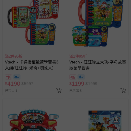
滿2件95折
滿2件95折
Vtech - 卡通授權啟蒙學習書3
Vtech - 汪汪隊立大功-字母故事
入組(汪汪隊+米奇+蜘蛛人)
啟蒙學習書
7折
6折
4190
1199
$
$
5997
$
$
1999
已售出 1
已售出 5