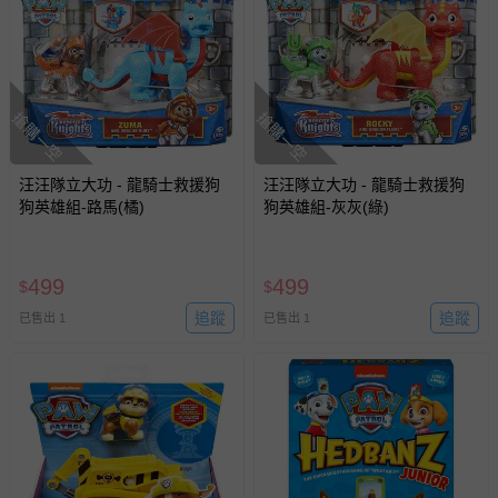
搶購一空
搶購一空
汪汪隊立大功 - 龍騎士救援狗
汪汪隊立大功 - 龍騎士救援狗
狗英雄組-路馬(橘)
狗英雄組-灰灰(綠)
499
499
$
$
追蹤
追蹤
已售出 1
已售出 1