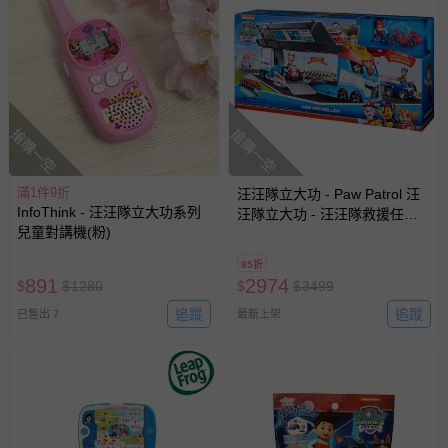
搶購一空
搶購一空
滿1件9折
汪汪隊立大功 - Paw Patrol 汪
InfoThink - 汪汪隊立大功系列
汪隊立大功 - 汪汪隊救援任務
兒童對講機(粉)
車
85折
891
2974
$
$
1280
$
$
3499
追蹤
追蹤
已售出 7
最新上架