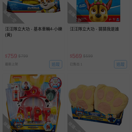
搶購一空
搶購一空
汪汪隊立大功 - 基本車輛4-小礫
汪汪隊立大功 - 猜猜我是誰
(黃)
759
569
$
$
799
$
$
599
追蹤
追蹤
最新上架
已售出 1
搶購一空
搶購一空