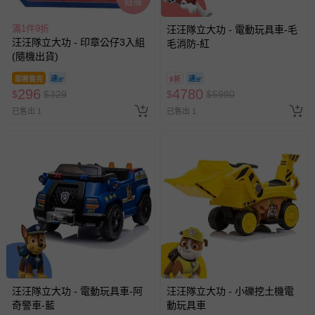
滿1件9折
汪汪隊立大功 - 電動玩具車-毛
汪汪隊立大功 - 印章公仔3入組
毛消防-紅
(隨機出貨)
即將售完
8折
296
4780
$
$
329
$
$
5980
已售出 1
已售出 1
汪汪隊立大功 - 電動玩具車-阿
汪汪隊立大功 - 小礫挖土機電
奇警車-藍
動玩具車