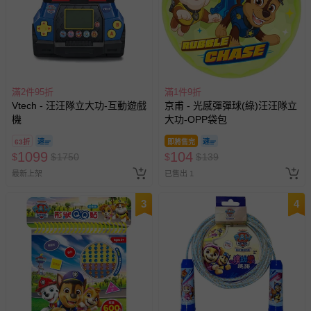
滿2件95折
滿1件9折
Vtech - 汪汪隊立大功-互動遊戲
京甫 - 光感彈彈球(綠)汪汪隊立
機
大功-OPP袋包
63折
即將售完
1099
104
$
$
1750
$
$
139
最新上架
已售出 1
3
4