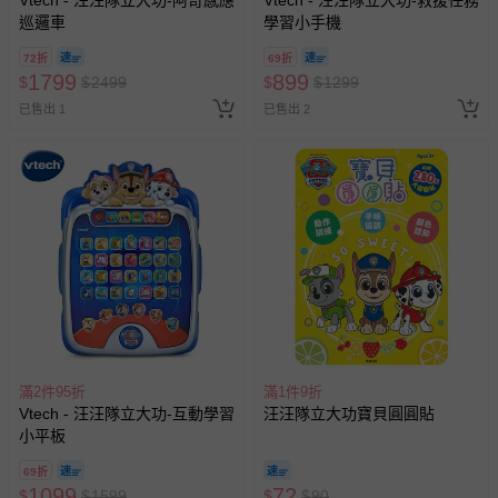
Vtech - 汪汪隊立大功-阿奇感應
Vtech - 汪汪隊立大功-救援任務
巡邏車
學習小手機
72折
69折
1799
899
$
$
2499
$
$
1299
已售出 1
已售出 2
滿2件95折
滿1件9折
Vtech - 汪汪隊立大功-互動學習
汪汪隊立大功寶貝圓圓貼
小平板
69折
1099
72
$
$
1599
$
$
90