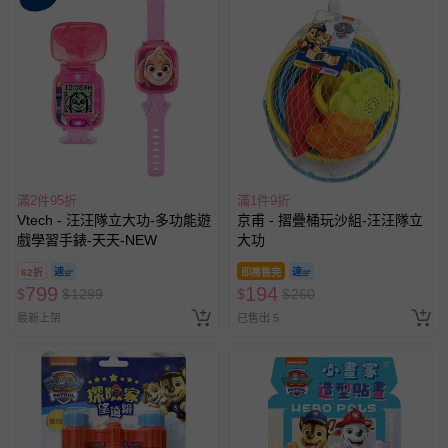
滿2件95折
滿1件9折
Vtech - 汪汪隊立大功-多功能遊
京甫 - 摺疊桶玩沙組-汪汪隊立
戲學習手錶-天天-NEW
大功
62折
即將售完
799
194
$
$
1299
$
$
260
最新上架
已售出 5