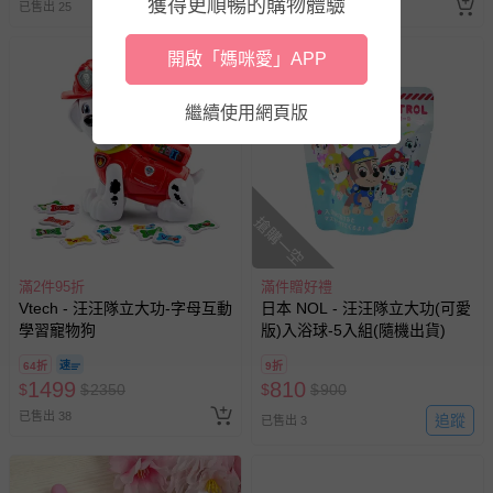
獲得更順暢的購物體驗
已售出 25
已售出 25
開啟「媽咪愛」APP
繼續使用網頁版
搶購一空
滿2件95折
滿件贈好禮
Vtech - 汪汪隊立大功-字母互動
日本 NOL - 汪汪隊立大功(可愛
學習寵物狗
版)入浴球-5入組(隨機出貨)
64折
9折
1499
810
$
$
2350
$
$
900
已售出 38
追蹤
已售出 3