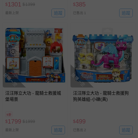
1301
385
$
$
1399
$
追蹤
追蹤
最新上架
已售出 1
搶購一空
搶購一空
汪汪隊立大功 - 龍騎士救援城
汪汪隊立大功 - 龍騎士救援狗
堡場景
狗英雄組-小礫(黃)
9折
1799
499
$
$
1999
$
追蹤
追蹤
最新上架
已售出 2