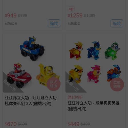
9折
949
1259
$
$
999
$
$
1399
追蹤
追蹤
已售出 6
已售出 2
搶購一空
搶購一空
滿1件9折
汪汪隊立大功 - 汪汪隊立大功-
汪汪隊立大功 - 能量狗狗英雄
迷你賽車組-2入(隨機出貨)
(隨機出貨)
670
449
$
$
698
$
$
499