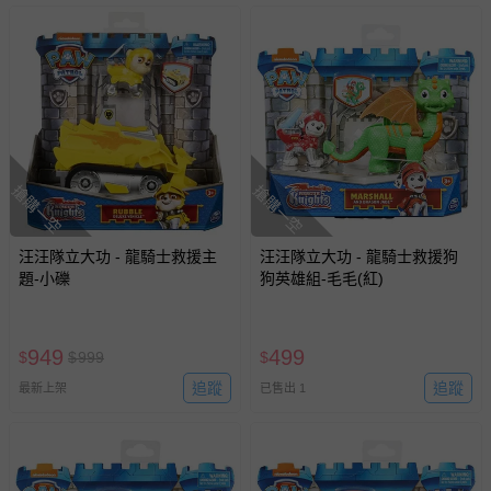
搶購一空
搶購一空
汪汪隊立大功 - 龍騎士救援主
汪汪隊立大功 - 龍騎士救援狗
題-小礫
狗英雄組-毛毛(紅)
949
499
$
$
999
$
追蹤
追蹤
最新上架
已售出 1