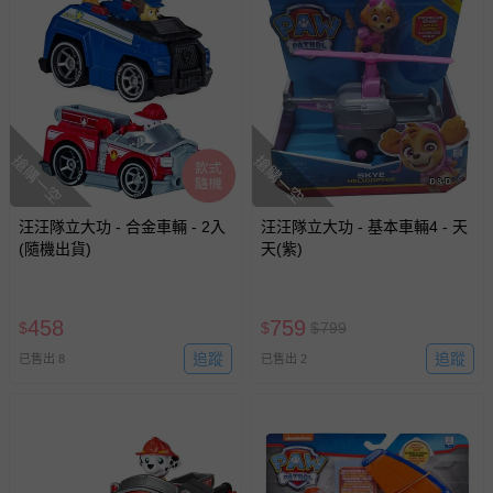
搶購一空
搶購一空
汪汪隊立大功 - 合金車輛 - 2入
汪汪隊立大功 - 基本車輛4 - 天
(隨機出貨)
天(紫)
458
759
$
$
$
799
追蹤
追蹤
已售出 8
已售出 2