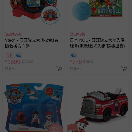
滿2件95折
滿1件9折
Vtech - 汪汪隊立大功-2合1冒
日本 NOL - 汪汪隊立大功入浴
險救援方向盤
球Ⅱ(泡澡球)-5入組(隨機出貨)
73折
1599
770
$
$
2199
$
$
900
已售出 3
已售出 8