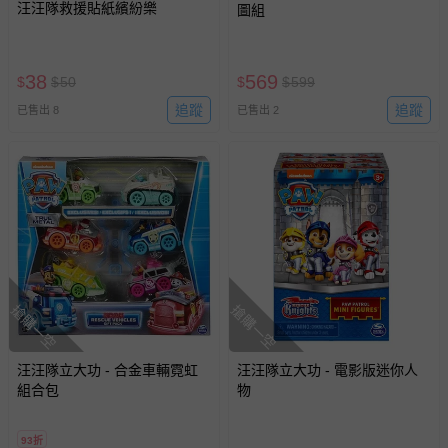
汪汪隊救援貼紙繽紛樂
圖組
38
569
$
$
50
$
$
599
追蹤
追蹤
已售出 8
已售出 2
搶購一空
搶購一空
汪汪隊立大功 - 合金車輛霓虹
汪汪隊立大功 - 電影版迷你人
組合包
物
93折