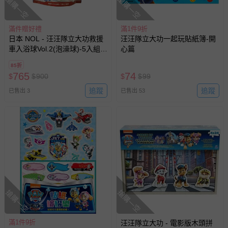
搶購一空
搶購一空
滿件贈好禮
滿1件9折
日本 NOL - 汪汪隊立大功救援
汪汪隊立大功一起玩貼紙簿-開
車入浴球Vol.2(泡澡球)-5入組
心篇
(隨機出貨)
85折
765
74
$
$
900
$
$
99
追蹤
追蹤
已售出 3
已售出 53
搶購一空
搶購一空
滿1件9折
汪汪隊立大功 - 電影版木頭拼