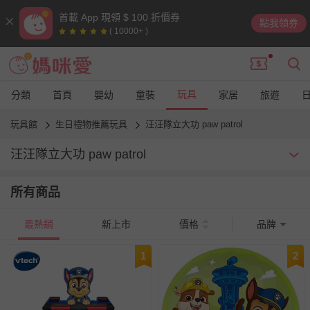
首載 App 現領 $ 100 折價券
點我領券
( 10000+ )
玩具
分類
首頁
嬰幼
童裝
家居
旅遊
玩具館
生日禮物推薦玩具
汪汪隊立大功 paw patrol
汪汪隊立大功 paw patrol
現在問小朋友：你最喜歡的卡通角色是誰？相信很多孩子會不假思
所有商品
索地回答：「汪汪隊立大功」沒錯！現在孩子心中的偶像是這群萌
犬小英雄～他們有酷炫的交通工具，也能夠勇敢的面對各種挑戰！
最熱銷
新上市
價格
品牌
1
2