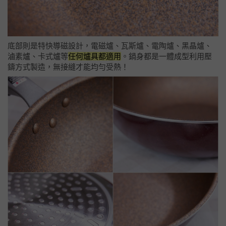
底部則是特快導磁設計，電磁爐、瓦斯爐、電陶爐、黑晶爐、
滷素爐、卡式爐等
任何爐具都適用
。鍋身都是一體成型利用壓
鑄方式製造，無接縫才能均勻受熱！