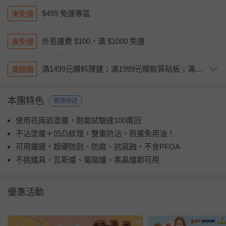
$499 免運專區
湊免運
外島運費 $100，滿 $1000 免運
湊免運
滿1499元贈料理鏟；滿1999元贈軟質砧板；滿2999元贈蔬果調理器（不累贈）
滿額贈
本團特色
嚴選保證
使用花崗岩塗層，耐磨試驗達100萬回
不沾塗層＋凹凸紋理，雙重防沾，煎蛋免用油！
可用鐵鏟，超硬防刮、防磨、抗腐蝕，不含PFOA
不挑爐具，瓦斯爐、電磁爐、黑晶爐都可用
優惠活動