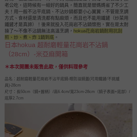
老公吃，這時候有一組好的鍋具，簡直就是替媽媽省了不少工
夫！
用一般不沾平底鍋、不沾炒鍋都要小心翼翼，不管是烹調
方式、食材還是清洗都有點麻煩，而且也不能用鐵鏟（炒菜用
鐵鏟才是真諦）！後來就投入花崗岩不沾鍋懷抱，實在是太耐
操了～不像不沾鍋無法高溫烹調，
hokua花崗岩鍋耐用抗刮
煎、炒、煮、炸 1鍋到底
。
日本hokua 超耐磨輕量花崗岩不沾鍋
（28cm）-米亞麻開箱
＊本次開團未販售此款，僅供料理參考
品名：超耐磨輕量花崗岩不沾平底鍋-贈防溢鍋蓋(可用鐵鏟/不挑爐
具)-28cm
尺寸：長50cm（鍋+握柄）/高6.4cm/寬23cm-28cm（鍋子表面+底部）/
底厚2.7cm