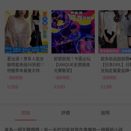
夏出清！眾多人氣女
即買即用！今夏必玩
超多新品甜甜價❤
裝明星商品55折起♡
【UNIQUE史萊姆夜
【日本GRL】日
把握季末最後大特價
光實驗室】
豆指定最愛品牌
～
季大特價！
最新開團
最新開團
最新開團
289
390
199
$
$
$
開箱
評價
說明
身為一個全職媽媽，有一半的功能就是在準備每一頓餐給小孩