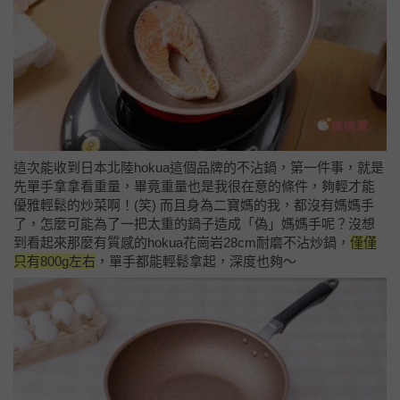
這次能收到
日本北陸hokua
這個品牌的不沾鍋，第一件事，就是
先單手拿拿看重量，畢竟重量也是我很在意的條件，夠輕才能
優雅輕鬆的炒菜啊！
(笑)
而且身為二寶媽的我，都沒有媽媽手
了，怎麼可能為了一把太重的鍋子造成「偽」媽媽手呢？
沒想
到看起來那麼有質感的hokua花崗岩28cm耐磨不沾炒鍋，
僅僅
只有800g左右
，單手都能輕鬆拿起，深度也夠～