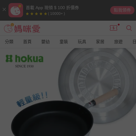
首載 App 現領 $ 100 折價券
點我領券
( 10000+ )
分類
首頁
嬰幼
童裝
玩具
家居
旅遊