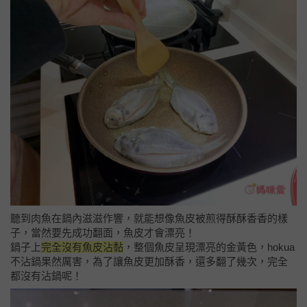
聽到肉魚在鍋內滋滋作響，就能想像魚皮被煎得酥酥香香的樣
子，當然要先成功翻面，魚皮才會漂亮！
鍋子上
完全沒有魚皮沾黏
，整個魚皮呈現漂亮的金黃色，hokua
不沾鍋果然厲害，為了讓魚皮更加酥香，還多翻了幾次，完全
都沒有沾鍋呢！