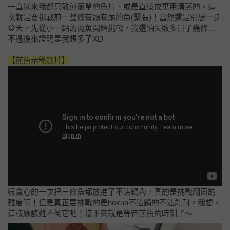
一直以來我都只敢煎簡單的魚片、或是直接放棄用清蒸的，這
次就是要挑戰煎一整條有頭有尾的魚(緊張)！當然還是別想一步
登天，先從小一點的肉魚開始挑戰，我還怕失敗多買了幾條…
不過後來證明是我想多了XD
【煎魚示範影片】
很貪心的一次把三條魚都放進了不沾鍋內，真的是挑戰翻面的
難度啊！但是真正要挑戰的是
hokua不沾鍋的不沾能耐，我想，
這樣應該難不倒它吧！接下來就是等待煎魚的時刻了～