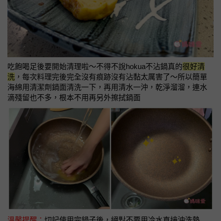
吃飽喝足後要開始清理啦～不得不說hokua不沾鍋真的
很好清
洗
，每次料理完後完全沒有痕跡沒有沾黏太厲害了～所以簡單
海綿用清潔劑鍋面清洗一下，再用清水一沖，乾淨溜溜，連水
滴殘留也不多，根本不用再另外擦拭鍋面
溫馨提醒：
切記使用完鍋子後，絕對不要用冷水直接沖洗熱