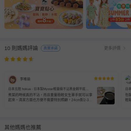
10 則媽媽評論
更多評價
真實承諾
李唯瑜
日本北陸 hokua - 日本製Mystar輕量級不沾黑金鋼平底
日本
鍋-24cm(可使用金屬鏟)
鍋-
煮菜的時候真的不沾，而且重量極輕女生單手就可以拿
包
起來，清潔方面也方便不需要特別照顧，24cm對2-3的
輕
小家庭來說剛剛好。
較
其他媽媽也推薦