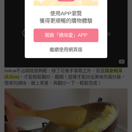
使用APP瀏覽
獲得更順暢的購物體驗
開啟「媽咪愛」APP
繼續使用網頁版
hokua不沾鍋就是夠輕，除了可單手拿取之外，而且
鍋身夠深
(8.5cm)
，才能輕鬆翻炒、翻鍋！這樣才能炒出美味的蛋炒飯，
簡單的調味、撒上青蔥，再翻炒一下，輕鬆完成！