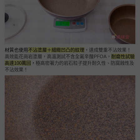
材質也使用
不沾塗層＋細緻凹凸的紋理
，達成雙重不沾效果！
高效能花崗岩塗層，高溫測試不含全氟辛酸PFOA，
耐磨性試驗
高達100萬回
，
極高密著力的岩石粒子提升耐久性、防腐蝕性及
不沾效果！