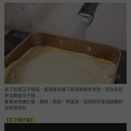
為了這個玉子燒鍋，我直接去樓下鄰居媽媽家求救，因為我從
來沒做過玉子燒…
看著她熟練打蛋、調味、熱鍋、倒蛋液，我就好好當個稱職的
試吃員就好
【玉子燒示範】