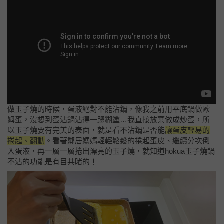
做玉子燒的時候，蛋液絕對不能沾鍋，像我之前用平底鍋做歐
姆蛋，沒想到蛋沾鍋沾得一蹋糊塗…我直接放棄做成炒蛋，所
以玉子燒要有完美的表面，就是看不沾鍋是否能
讓蛋皮輕易的
捲起、翻動
。
看著鄰居媽媽輕輕鬆鬆的捲起蛋皮、繼續分次倒
入蛋液，再一層一層捲出漂亮的玉子燒，就知道hokua玉子燒鍋
不沾的功能是有目共睹的！