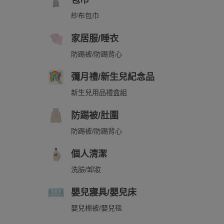
包巾
紗布包巾
家居服/睡衣
防踢被/防踢背心
彌月禮/新生兒紀念品
新生兒用品禮盒組
防踢被/肚圍
防踢被/防踢背心
個人清潔
洗臉/卸妝
嬰兒寢具/嬰兒床
嬰兒棉被/嬰兒毯