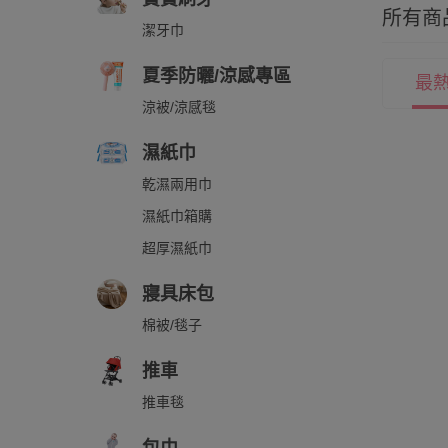
所有商
潔牙巾
夏季防曬/涼感專區
最
涼被/涼感毯
濕紙巾
乾濕兩用巾
濕紙巾箱購
超厚濕紙巾
寢具床包
棉被/毯子
推車
推車毯