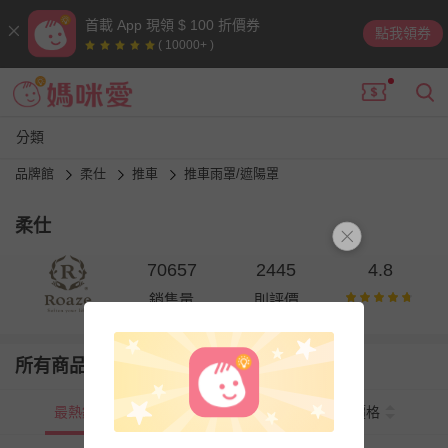
首載 App 現領 $ 100 折價券
點我領券
( 10000+ )
分類
品牌館
柔仕
推車
推車雨罩/遮陽罩
柔仕
70657
2445
4.8
銷售量
則評價
所有商品
最熱銷
新上市
價格