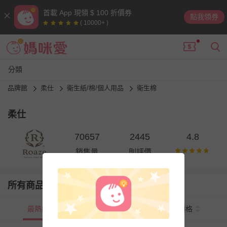
首載 App 現領 $ 100 折價券
點我領券
( 10000+ )
分類
品牌館
柔仕
衛生紙/棉/個人用品
衛生棉
柔仕
70657
2445
4.8
銷售量
則評價
所有商品
最熱銷
新上市
價格