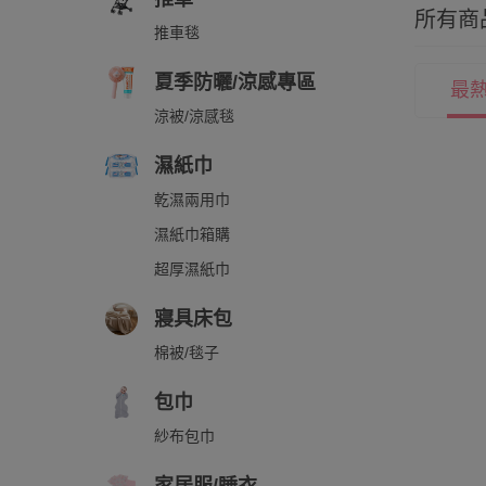
所有商
推車毯
夏季防曬/涼感專區
最
涼被/涼感毯
濕紙巾
乾濕兩用巾
濕紙巾箱購
超厚濕紙巾
寢具床包
棉被/毯子
包巾
紗布包巾