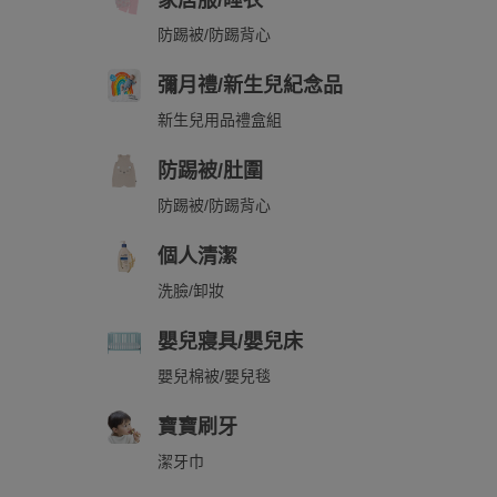
家居服/睡衣
防踢被/防踢背心
彌月禮/新生兒紀念品
新生兒用品禮盒組
防踢被/肚圍
防踢被/防踢背心
個人清潔
洗臉/卸妝
嬰兒寢具/嬰兒床
嬰兒棉被/嬰兒毯
寶寶刷牙
潔牙巾