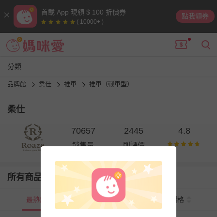
首載 App 現領 $ 100 折價券
點我領券
( 10000+ )
分類
品牌館
柔仕
推車
推車（戰車型）
柔仕
70657
2445
4.8
銷售量
則評價
所有商品
最熱銷
新上市
價格