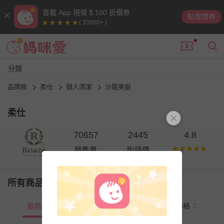
首載 App 現領 $ 100 折價券
點我領券
( 10000+ )
分類
品牌館
柔仕
個人清潔
沙龍美髮
柔仕
70657
2445
4.8
銷售量
則評價
所有商品
最熱銷
新上市
價格