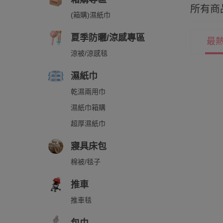
所有商
(箱購)濕紙巾
夏季防曬/涼感專區
最
涼被/涼感毯
濕紙巾
乾濕兩用巾
濕紙巾箱購
超厚濕紙巾
寢具床包
棉被/毯子
推車
推車毯