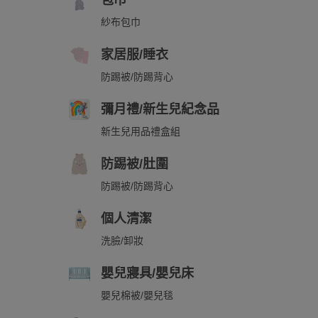
包巾
紗布包巾
家居服/睡衣
防踢被/防踢背心
彌月禮/新生兒紀念品
新生兒用品禮盒組
防踢被/肚圍
防踢被/防踢背心
個人清潔
洗臉/卸妝
嬰兒寢具/嬰兒床
嬰兒棉被/嬰兒毯