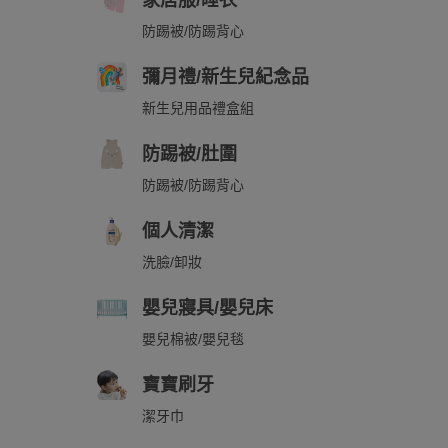
家居服/睡衣
防踢被/防踢背心
彌月禮/新生兒紀念品
新生兒用品禮盒組
防踢被/肚圍
防踢被/防踢背心
個人清潔
洗臉/卸妝
嬰兒寢具/嬰兒床
嬰兒棉被/嬰兒毯
寶寶刷牙
潔牙巾