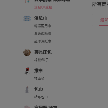
所有商
涼被/涼感毯
濕紙巾
最
乾濕兩用巾
濕紙巾箱購
超厚濕紙巾
寢具床包
棉被/毯子
推車
推車毯
包巾
紗布包巾