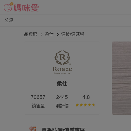
分類
品牌館
柔仕
涼被/涼感毯
柔仕
70657
2445
4.8
銷售量
則評價
夏季防曬/涼感專區