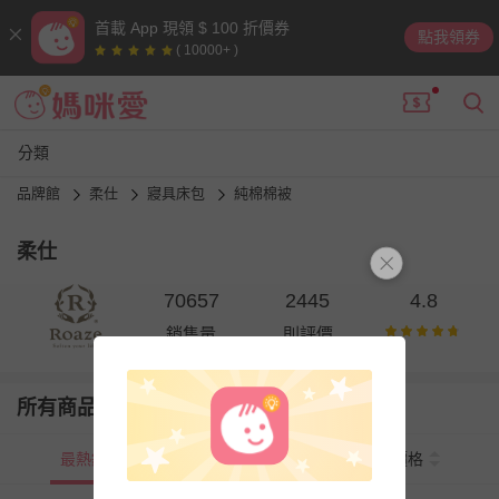
首載 App 現領 $ 100 折價券
點我領券
( 10000+ )
分類
品牌館
柔仕
寢具床包
純棉棉被
柔仕
70657
2445
4.8
銷售量
則評價
所有商品
最熱銷
新上市
價格