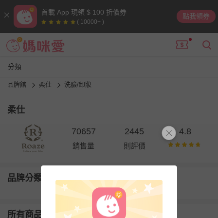
首載 App 現領 $ 100 折價券
點我領券
( 10000+ )
分類
品牌館
柔仕
洗臉/卸妝
柔仕
70657
2445
4.8
銷售量
則評價
品牌分類
所有商品