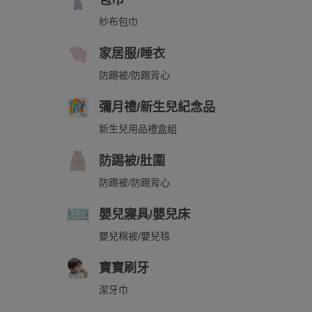
包巾
紗布包巾
家居服/睡衣
防踢被/防踢背心
彌月禮/新生兒紀念品
新生兒用品禮盒組
防踢被/肚圍
防踢被/防踢背心
嬰兒寢具/嬰兒床
嬰兒棉被/嬰兒毯
寶寶刷牙
潔牙巾