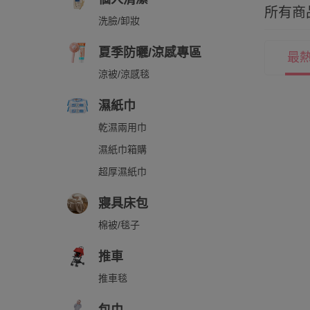
所有商
洗臉/卸妝
夏季防曬/涼感專區
最
涼被/涼感毯
濕紙巾
乾濕兩用巾
濕紙巾箱購
超厚濕紙巾
寢具床包
棉被/毯子
推車
推車毯