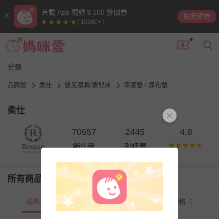
首載 App 現領 $ 100 折價券
點我領券
( 10000+ )
分類
品牌館
柔仕
嬰兒寢具/嬰兒床
保潔墊 / 尿布墊
柔仕
70657
2445
4.8
銷售量
則評價
所有商品
最熱銷
新上市
價格