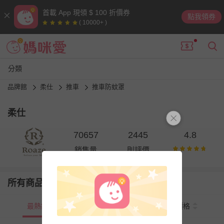
首載 App 現領 $ 100 折價券
點我領券
( 10000+ )
分類
品牌館
柔仕
推車
推車防蚊罩
柔仕
70657
2445
4.8
銷售量
則評價
所有商品
最熱銷
新上市
價格