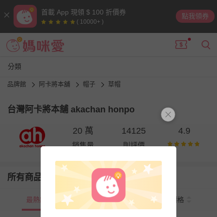
首載 App 現領 $ 100 折價券
點我領券
( 10000+ )
分類
品牌館
阿卡將本舖
帽子
草帽
台灣阿卡將本舖 akachan honpo
20 萬
14125
4.9
銷售量
則評價
所有商品
最熱銷
新上市
價格