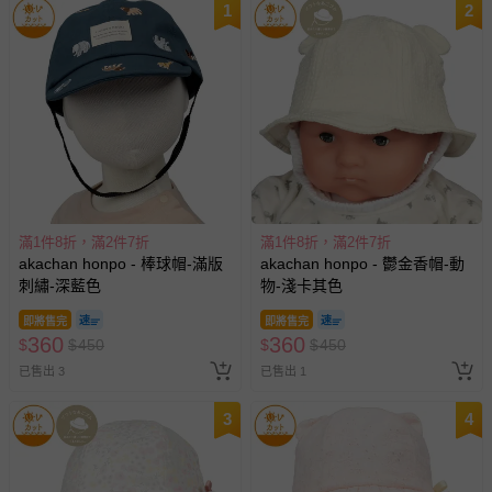
1
2
滿1件8折，滿2件7折
滿1件8折，滿2件7折
akachan honpo - 棒球帽-滿版
akachan honpo - 鬱金香帽-動
刺繡-深藍色
物-淺卡其色
即將售完
即將售完
360
360
$
$
450
$
$
450
已售出 3
已售出 1
3
4