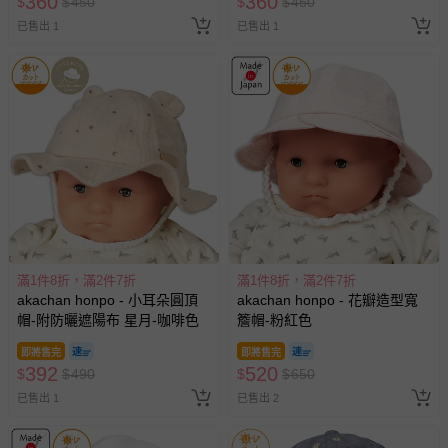
360
360
$
$
450
$
$
450
已售出 1
已售出 1
滿1件8折，滿2件7折
滿1件8折，滿2件7折
akachan honpo - 小耳朵圓頂
akachan honpo - 花瓣造型寬
帽-附防曬遮陽布 星月-咖啡色
簷帽-粉紅色
即將售完
即將售完
392
520
$
$
490
$
$
650
已售出 1
已售出 2