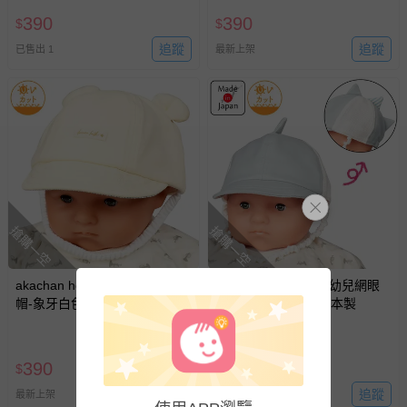
390
390
$
$
追蹤
追蹤
已售出 1
最新上架
搶購一空
搶購一空
akachan honpo - 小耳朵棒球
akachan honpo - 嬰幼兒網眼
帽-象牙白色
棒球帽-動物-藍色-日本製
390
650
$
$
追蹤
追蹤
最新上架
已售出 1