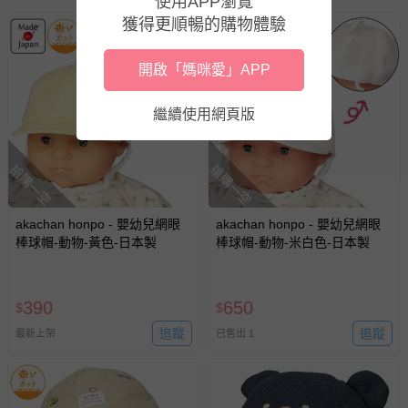
使用APP瀏覽
獲得更順暢的購物體驗
開啟「媽咪愛」APP
繼續使用網頁版
搶購一空
搶購一空
akachan honpo - 嬰幼兒網眼
akachan honpo - 嬰幼兒網眼
棒球帽-動物-黃色-日本製
棒球帽-動物-米白色-日本製
390
650
$
$
追蹤
追蹤
最新上架
已售出 1