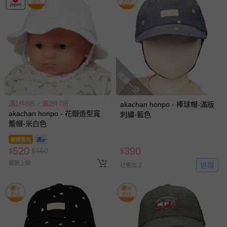
搶購一空
滿1件8折，滿2件7折
akachan honpo - 棒球帽-滿版
akachan honpo - 花瓣造型寬
刺繡-藍色
簷帽-米白色
即將售完
520
390
$
$
650
$
最新上架
追蹤
已售出 2