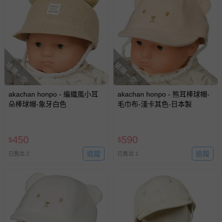
搶購一空
搶購一空
akachan honpo - 編織風小耳
akachan honpo - 熊耳棒球帽-
朵棒球帽-象牙白色
毛巾布-淺卡其色-日本製
450
590
$
$
追蹤
追蹤
已售出 2
已售出 1