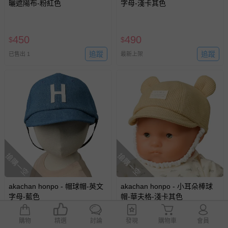
曬遮陽布-粉紅色
字母-淺卡其色
450
490
$
$
追蹤
追蹤
已售出 1
最新上架
搶購一空
搶購一空
akachan honpo - 帽球帽-英文
akachan honpo - 小耳朵棒球
字母-藍色
帽-華夫格-淺卡其色
購物
精選
討論
發現
購物車
會員