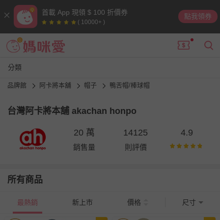
首載 App 現領 $ 100 折價券
點我領券
( 10000+ )
分類
品牌館
阿卡將本舖
帽子
鴨舌帽/棒球帽
台灣阿卡將本舖 akachan honpo
20 萬
14125
4.9
銷售量
則評價
所有商品
最熱銷
新上市
價格
尺寸