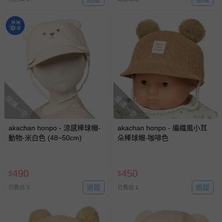
搶購一空
搶購一空
akachan honpo - 涼感棒球帽-
akachan honpo - 編織風小耳
動物-米白色 (48~50cm)
朵棒球帽-咖啡色
490
450
$
$
追蹤
追蹤
已售出 3
已售出 1