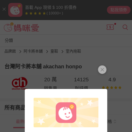
首載 App 現領 $ 100 折價券
點我領券
( 10000+ )
分類
品牌館
阿卡將本舖
童鞋
室內拖鞋
台灣阿卡將本舖 akachan honpo
20 萬
14125
4.9
銷售量
則評價
所有商品
最熱銷
新上市
價格