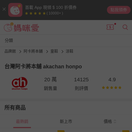
首載 App 現領 $ 100 折價券
點我領券
( 10000+ )
分類
品牌館
阿卡將本舖
童鞋
涼鞋
台灣阿卡將本舖 akachan honpo
20 萬
14125
4.9
銷售量
則評價
所有商品
最熱銷
新上市
價格