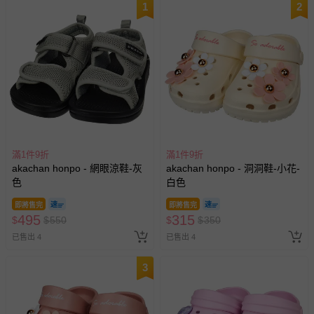
1
2
滿1件9折
滿1件9折
akachan honpo - 網眼涼鞋-灰
akachan honpo - 洞洞鞋-小花-
色
白色
即將售完
即將售完
495
315
$
$
550
$
$
350
已售出 4
已售出 4
3