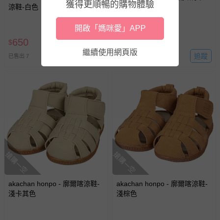
獲得更順暢的購物體驗
涼鞋-白色
白色
開啟「媽咪愛」APP
650
650
$
$
繼續使用網頁版
追蹤
追蹤
已售出 7
已售出 3
搶購一空
搶購一空
akachan honpo - 廓爾喀涼鞋-
akachan honpo - 廓爾喀涼鞋-
淺卡其色
淺棕色