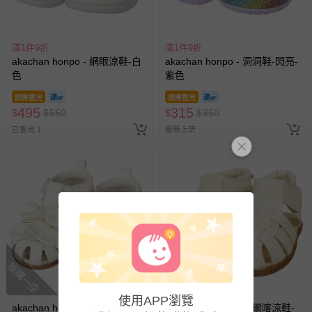
滿1件9折
滿1件9折
akachan honpo - 網眼涼鞋-白
akachan honpo - 洞洞鞋-閃亮-
色
紫色
即將售完
即將售完
495
315
$
$
550
$
$
350
已售出 1
最新上架
搶購一空
搶購一空
使用APP瀏覽
akachan honpo - 蝴蝶結幼兒
akachan honpo - 廓爾喀涼鞋-