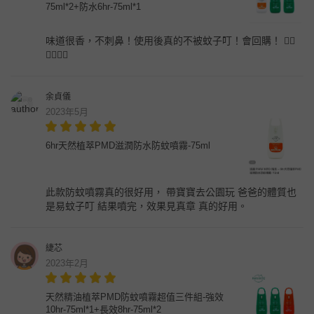
75ml*2+防水6hr-75ml*1
味道很香，不刺鼻！使用後真的不被蚊子叮！會回購！ 👍🏻
👍🏻👍🏻
余貞儀
2023年5月
6hr天然植萃PMD滋潤防水防蚊噴霧-75ml
此款防蚊噴霧真的很好用， 帶寶寶去公園玩 爸爸的體質也
是易蚊子叮 結果噴完，效果見真章 真的好用。
緁芯
2023年2月
天然精油植萃PMD防蚊噴霧超值三件組-強效
10hr-75ml*1+長效8hr-75ml*2