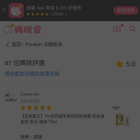
首載 App 現領 $ 100 折價券
點我領券
( 10000+ )
返回 - Parakito 法國帕洛
87 位媽咪評價
5.0
媽咪愛對評價的真實承諾
Connie Ho
2026年8月
【全新配方】7hr天然植萃長效防蚊噴霧 防蚊液
長效 防水 強效-75ml
很棒，超值