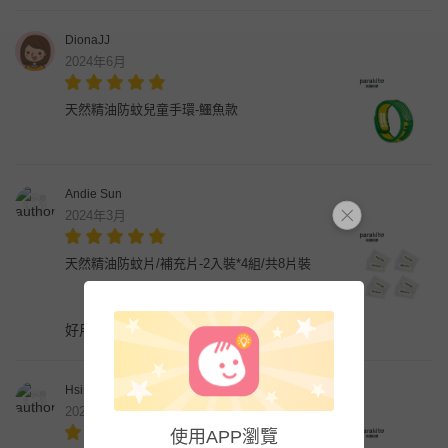
DionaJJ
2024年6月
天然精油防蚊兒童手環-鱷魚款
Andie Sun
2024年3月
天然精油防蚊片/補充片-2入裝*4組/共8片裝
好用，可以用很久…味道不刺鼻，好攜帶方便
Hsin-pei Wu
2024年1月
使用APP瀏覽