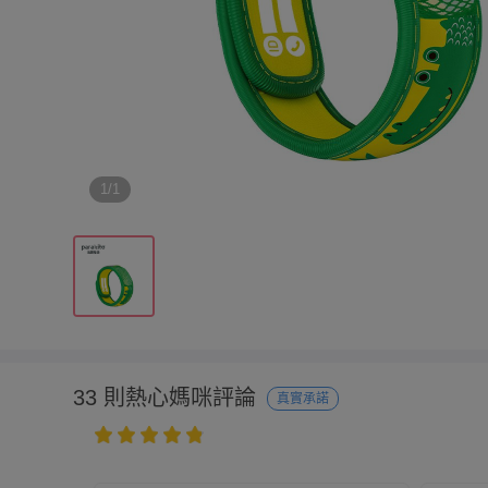
1/1
33 則熱心媽咪評論
真實承諾