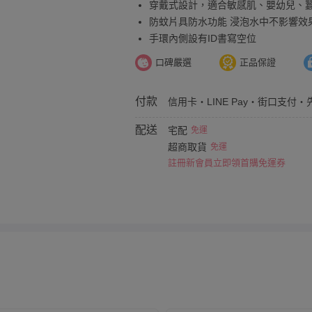
穿戴式設計，適合敏感肌、嬰幼兒、
防蚊片具防水功能 浸泡水中不影響效
手環內側設有ID書寫空位
口碑嚴選
正品保證
付款
信用卡・LINE Pay・街口支付・
配送
宅配
免運
超商取貨
免運
註冊新會員立即領首購免運券