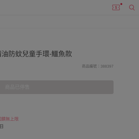
油防蚊兒童手環-鱷魚款
商品編號：388397
商品已停售
 回饋無上限
日