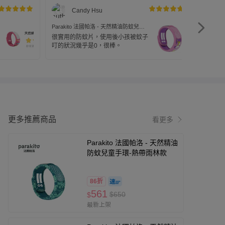
Candy Hsu
Parakito 法國帕洛 - 天然精油防蚊兒童
Parak
手環-獨角獸款
手環-獨
很實用的防蚊片，使用後小孩被蚊子
Para'
叮的狀況幾乎是0，很棒。
角獸手
更多推薦商品
看更多
Parakito 法國帕洛 - 天然精油
防蚊兒童手環-熱帶雨林款
86折
561
$650
$
最新上架