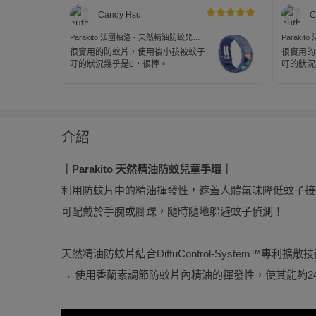
Candy Hsu
C
Parakito 法國帕洛 - 天然精油防蚊兒童
Paraki
手環-星際太空款
手環-小
很實用的防蚊片，使用後小孩被蚊子
很實用的
叮的狀況幾乎是0，很棒。
叮的狀況
介紹
｜Parakito 天然精油防蚊兒童手環｜
利用防蚊片中的精油揮發性，遮蓋人體氣味降低蚊子接
可配戴於手腕或腳踝，隨時隨地躲避蚊子偵測！
天然精油防蚊片結合DiffuControl-System™專利擴散
→ 使用香蘭素調節防蚊片內精油的揮發性，使其能夠2