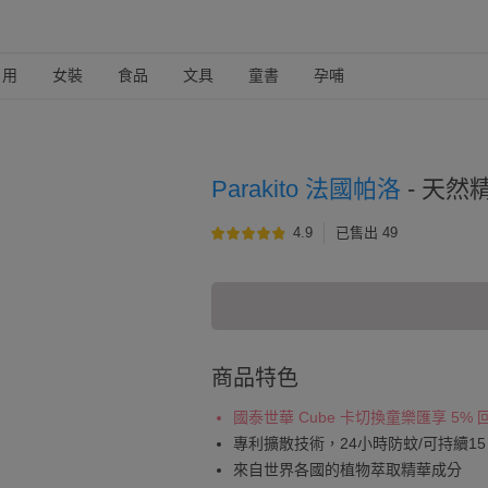
日用
女裝
食品
文具
童書
孕哺
Parakito 法國帕洛
-
天然精
4.9
已售出 49
商品特色
國泰世華 Cube 卡切換童樂匯享 5%
專利擴散技術，24小時防蚊/可持續15
來自世界各國的植物萃取精華成分