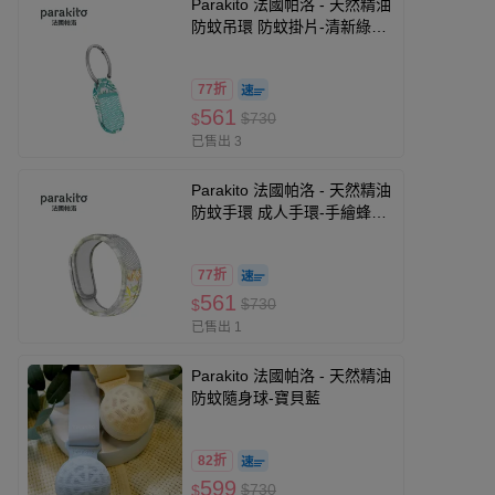
Parakito 法國帕洛 - 天然精油
防蚊吊環 防蚊掛片-清新綠意
款
77折
561
$730
$
已售出 3
Parakito 法國帕洛 - 天然精油
防蚊手環 成人手環-手繪蜂鳥
款
77折
561
$730
$
已售出 1
Parakito 法國帕洛 - 天然精油
防蚊隨身球-寶貝藍
82折
599
$730
$