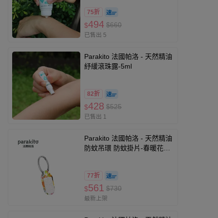
75折
494
$660
$
已售出 5
Parakito 法國帕洛 - 天然精油
紓緩滾珠露-5ml
82折
428
$525
$
已售出 1
Parakito 法國帕洛 - 天然精油
防蚊吊環 防蚊掛片-春暖花開
款
77折
561
$730
$
最新上架