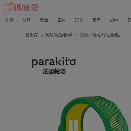
分類
首頁
嬰幼
童裝
玩具
家居
旅遊
日用館
防蚊/驅蟲/防蟎
防蚊手環/貼片/止癢貼片