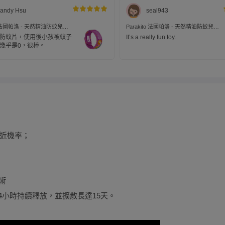
andy Hsu
seal943
to 法國帕洛 - 天然精油防蚊兒童
Parakito 法國帕洛 - 天然精油防蚊兒童
美人魚款
手環-公主款
防蚊片，使用後小孩被蚊子
It’s a really fun toy.
幾乎是0，很棒。
近機率；
技術
4小時持續釋放，並擴散長達15天。