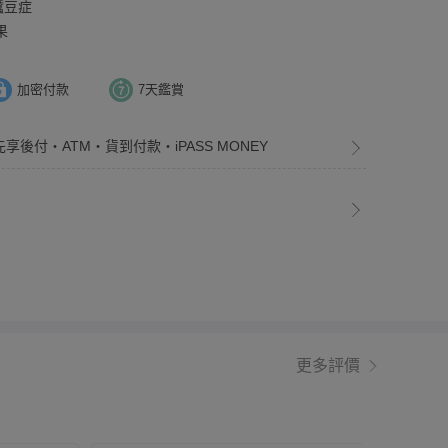
蠶豆症
果
加密付款
7天鑑賞
先享後付・ATM・貨到付款・iPASS MONEY
更多評價