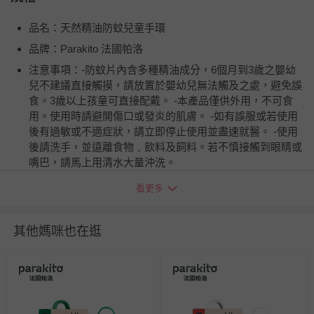
品名：天然精油防蚊兒童手環
品牌：Parakito 法國帕洛
注意事項：-防蚊片內含多種精油成分，6個月到3歲之嬰幼
兒不建議直接觸摸，請放置於嬰幼兒無法觸及之處，避免誤
食。3歲以上孩童可直接配戴。 -本產品僅供外用，不可食
用。使用時請避開傷口或發炎的肌膚。 -如有誤服或若使用
後有過敏或不適症狀，請立即停止使用並盡速就醫。 -使用
後請洗手，並遠離食物﹑飲料及飼料。若不慎接觸到眼睛或
嘴巴，請馬上用清水大量沖洗。
商品產地（國）：法國
看更多
適用年齡：適合成人﹑孕婦及6個月以上嬰幼兒使用，但不
建議6個月到3歲之嬰幼兒直接觸摸，請放置於嬰幼兒無法觸
其他媽咪也在逛
及之處，避免誤食。3歲以上孩童可直接配戴。
成分：防蚊片-薰衣草精油﹑香茅精油﹑天竺葵精油﹑松節
油精油﹑丁香苞精油﹑薄荷精油﹑廣藿香精油﹑N-乙基-5-
甲基-2-(1-甲基乙基)环己甲酰胺﹑香草醛﹑乙烯-醋酸乙烯共
聚物﹑聚丙烯 手環帶-聚酯纖維