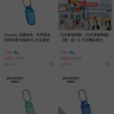
Parakito 法國帕洛 - 天然精油
巧虎夢想樂園 - (巧虎夢想樂園)
防蚊吊環 防蚊掛片-天王星款
【買一送一】平日暢玩兩大一
小套票 (正券為電子票券現場兌
換，贈送券現場領取)-效期至
77折
62折
2026/10/16 正券逾期視同現金
561
999
$
$
730
$
$
1600
券使用
最新上架
已售出 72