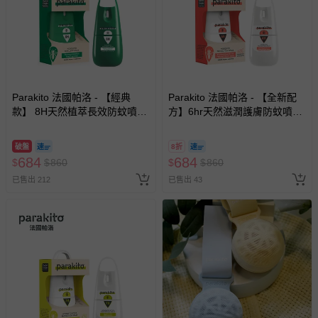
使用方式：將防蚊片放入手環的網袋內(印有logo朝上)即可
開始防蚊
洗滌/清潔建議：將防蚊片取出後，建議用冷水手洗並搭配
中性洗潔劑。洗淨後在陰涼處懸掛晾乾。不可機洗、漂白、
乾洗、熨燙。
Parakito 法國帕洛 - 【經典
Parakito 法國帕洛 - 【全新配
退換貨須知
款】 8H天然植萃長效防蚊噴霧
方】6hr天然滋潤護膚防蚊噴霧
您所購買的商品享有7天的鑑賞期／猶豫期權益，但此期間
防蚊液 長效 防水 強效-75ml
防蚊液 長效 防水 強效-75ml
並非試用期，您所退回的商品必須是未經使用的全新狀態，
破盤
8折
包含完整包裝、配件、說明文件及贈品等。
684
684
$
$
860
$
$
860
已售出 212
已售出 43
如需退換貨，請於收到商品7天（含例假日內提出），如為
瑕疵退換貨所產生的運費，將由媽咪愛負責處理，若非瑕疵
退貨，您可至『查詢訂單』>『已出貨』中查詢該筆訂單，
並點選『我要退貨』即可進行申請。若有相關退貨問題，請
至媽咪愛
LINE@客服ID: @mamilove
我們將依序為您處理
與服務，謝謝。
針對滿件折/滿額贈…等活動，如因部份退貨，而該訂單保
留商品未達活動門檻，將以原價計算，活動贈品亦需一併退