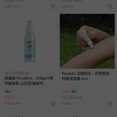
390
494
$
$
490
$
$
660
人小孩均一價(3歲以上需購票))
若您對於會員帳號、商品訂購與資訊、購物流程、付款方
已售出 4288
已售出 5
式、折價券與購物金的使用、退貨及商品運送方式等有疑
問，你可詳見：
媽咪愛客服中心
。
預購商品：預購為海外同步代購，遇缺貨即會通知媽咪並協
助取消退款事宜。
商品如因「價格、組合」等錯誤原因，導致無法安排出貨，
會主動以簡訊及mail通知訂單取消事宜，並將提供適當補
償。
滿1500元贈好禮
Parakito 法國帕洛 - 天然精油
病毒崩 VirusBom - 100ppm噴
紓緩滾珠露-5ml
劑隨身瓶-公司貨/最新效
期-100ml
82折
370
428
$
$
$
525
已售出 98977
已售出 1