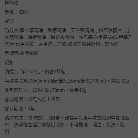
極熊款
產地：法國
成分：
防蚊片-薰衣草精油﹑香茅精油﹑天竺葵精油﹑松節油精油﹑丁
香苞精油﹑薄荷精油﹑廣藿香精油﹑N-乙基-5-甲基-2-(1-甲基乙
基)环己甲酰胺﹑香草醛﹑乙烯-醋酸乙烯共聚物﹑聚丙烯
手環帶-聚酯纖維
規格：
防蚊片-每片3.2克，內含2片裝
手環帶-206x30x3mm(圓周最短16cm/最長17.5cm)，重量 10g
外包裝尺寸：100x43x170mm，重量45g
有效期限：詳見包裝上標示
保存期限：3年
清潔方式：將防蚊片取出後，建議用冷水手洗並搭配中性洗潔
劑。洗淨後在陰涼處懸掛晾乾。不可機洗、漂白、乾洗、熨
燙。