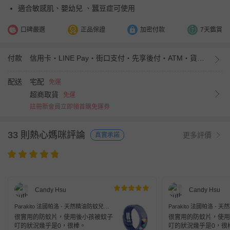
適合敏感肌、嬰幼兒 、蠶豆症可使用
口碑嚴選
正品保證
加密付款
7天鑑賞
付款
信用卡・LINE Pay・街口支付・先享後付・ATM・貨到付款・iPASS MONEY
配送
宅配
免運
超商取貨
免運
註冊新會員立即領首購免運券
33 則熱心媽咪評論
更多評價
真實承諾
Candy Hsu
Candy Hsu
Parakito 法國帕洛 - 天然精油防蚊兒童
Parakito 法國帕洛 -
手環-星際太空款
手環-小美人魚款
很實用的防蚊片，使用後小孩被蚊子
很實用的防蚊片，使用
叮的狀況幾乎是0，很棒。
叮的狀況幾乎是0，很