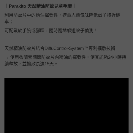
｜Parakito 天然精油防蚊兒童手環｜
利用防蚊片中的精油揮發性，遮蓋人體氣味降低蚊子接近機
率；
可配戴於手腕或腳踝，隨時隨地躲避蚊子偵測！
天然精油防蚊片結合DiffuControl-System™專利擴散技術
→ 使用香蘭素調節防蚊片內精油的揮發性，使其能夠24小時持
續釋放，並擴散長達15天。