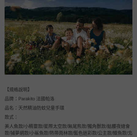
【規格說明】
品牌：Parakito 法國帕洛
品名：天然精油防蚊兒童手環
款式：
美人魚款/小精靈款/星際太空款/無尾熊款/獨角獸款/骷髏夜總會
款/捕夢網款/小鯊魚款/熱帶雨林款/藍色迷彩款/公主款/鱷魚款/北