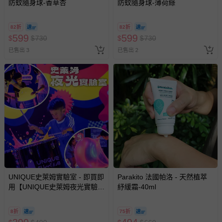
防蚊隨身球-香草杏
防蚊隨身球-薄荷綠
褲、紗布衣等）。
-接觸性孕哺產品（奶嘴、奶瓶、擠乳器、哺乳衣、托腹
82折
82折
帶束縛衣、餐搖椅等）。
599
599
$
$
730
$
$
730
-其他原廠盒裝商品封口處已貼上「不可拆封」，或具警
已售出 3
示字句等說明貼紙、封條者。
已售出 2
國際航空、客運、訂房等服務。
相關的退換貨辦理流程，可詳見：
退換貨 & 退款問題
其他常見問題：
運送服務：目前提供的運送僅限台灣本島。如您位於離島地
區，可能會無法配送，或須依據商品需加收離島運費。廠商
亦保留出貨與否的權利。離島、偏遠地區、樓層親送等加價
費用，可能會另需加收。
UNIQUE史萊姆實驗室 - 即買即
Parakito 法國帕洛 - 天然植萃
商品實際的配達日期，可於訂單個人資料內的查詢訂單內，
用【UNIQUE史萊姆夜光實驗室
紓緩霜-40ml
已出貨通知之訊息為主。
@ 台北科教館 】2026/6/11-
8/30 (電子票券，於展期現場憑
如您收到商品，請依正常流程檢查是否完好，若商品遇瑕疵
8折
75折
訂單編號兌換，逾期作廢) (大
情形，您可申請更換新品或退貨，請見：
退貨的辦理流程
。