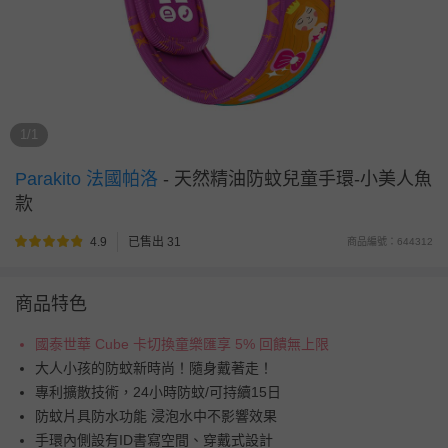
1/1
Parakito 法國帕洛
-
天然精油防蚊兒童手環-小美人魚
款
4.9
已售出 31
商品編號：644312
商品特色
國泰世華 Cube 卡切換童樂匯享 5% 回饋無上限
大人小孩的防蚊新時尚！隨身戴著走！
專利擴散技術，24小時防蚊/可持續15日
防蚊片具防水功能 浸泡水中不影響效果
手環內側設有ID書寫空間、穿戴式設計