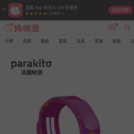
首載 App 現領 $ 100 折價券
點我領券
( 10000+ )
分類
首頁
嬰幼
童裝
玩具
家居
旅遊