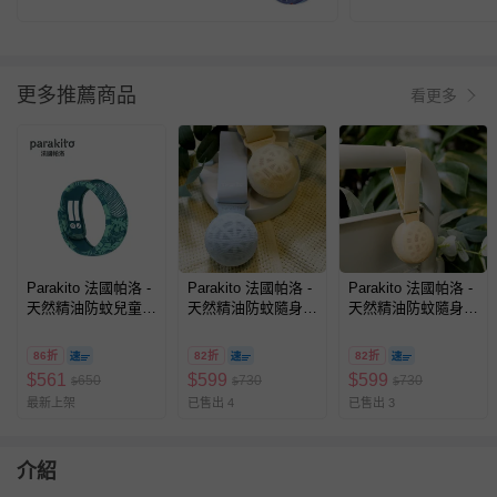
更多推薦商品
看更多
Parakito 法國帕洛 -
Parakito 法國帕洛 -
Parakito 法國帕洛 -
天然精油防蚊兒童手
天然精油防蚊隨身
天然精油防蚊隨身
環-熱帶雨林款
球-寶貝藍
球-香草杏
86折
82折
82折
$
561
$
599
$
599
650
730
730
$
$
$
最新上架
已售出 4
已售出 3
介紹