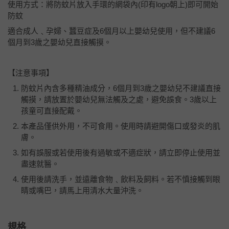
使用方式：將防蚊片放入手環的網袋內(印有logo朝上)即可開始
防蚊
適合成人﹑孕婦、蠶豆症及6個月以上嬰幼兒使用，但不建議6
個月到3歲之嬰幼兒直接觸摸。
【注意事項】
防蚊片內含多種精油成分，6個月到3歲之嬰幼兒不建議直接
觸摸，請放置於嬰幼兒無法觸及之處，避免誤食。3歲以上
孩童可直接配戴。
本產品僅供外用，不可食用。使用時請避開傷口或發炎的肌
膚。
如有誤服或若使用後有過敏或不適症狀，請立即停止使用並
盡速就醫。
使用後請洗手，並遠離食物﹑飲料及飼料。若不慎接觸到眼
睛或嘴巴，請馬上用清水大量沖洗。
規格