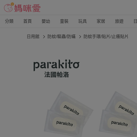
分類
首頁
嬰幼
童裝
玩具
家居
旅遊
日用館
防蚊/驅蟲/防蟎
防蚊手環/貼片/止癢貼片