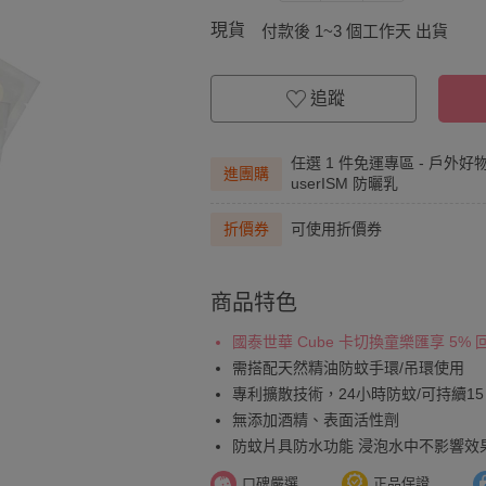
現貨
付款後 1~3 個工作天 出貨
追蹤
任選 1 件免運專區 - 戶外好
進團購
userISM 防曬乳
折價券
可使用折價券
商品特色
國泰世華 Cube 卡切換童樂匯享 5%
需搭配天然精油防蚊手環/吊環使用
專利擴散技術，24小時防蚊/可持續15
無添加酒精、表面活性劑
防蚊片具防水功能 浸泡水中不影響效
口碑嚴選
正品保證