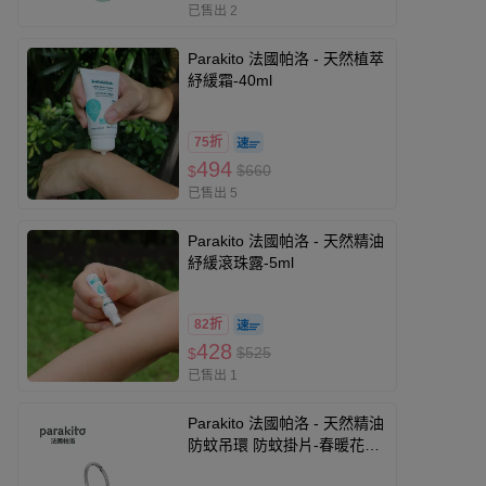
已售出 2
Parakito 法國帕洛 - 天然植萃
紓緩霜-40ml
75折
494
$660
$
已售出 5
Parakito 法國帕洛 - 天然精油
紓緩滾珠露-5ml
82折
428
$525
$
已售出 1
Parakito 法國帕洛 - 天然精油
防蚊吊環 防蚊掛片-春暖花開
款