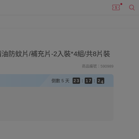
9
9
8
9
9
8
9
7
8
8
7
8
6
7
油防蚊片/補充片-2入裝*4組/共8片裝
7
6
7
5
6
6
5
6
4
5
商品編號：590989
5
4
5
3
9
4
4
3
4
2
8
3
3
倒數
5 天
2
3
:
1
7
:
2
2
1
2
0
6
1
1
0
1
5
0
0
0
4
3
2
1
0