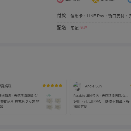
付款
信用卡・LINE Pay・街口支付・先
配送
宅配
免運
羿寶媽咪
Andie Sun
to 法國帕洛 - 天然精油防蚊片/補
Parakito 法國帕洛 - 天然精油防蚊片/補
裝*4組/共8片裝
充片-2入裝*4組/共8片裝
防蚊貼片 補充片 2入裝 非
好用，可以用很久…味道不刺鼻，好
帶
攜帶方便