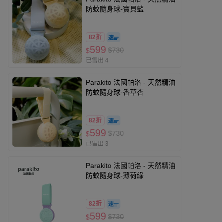
防蚊隨身球-寶貝藍
82折
599
$730
$
已售出 4
Parakito 法國帕洛 - 天然精油
防蚊隨身球-香草杏
82折
599
$730
$
已售出 3
Parakito 法國帕洛 - 天然精油
防蚊隨身球-薄荷綠
82折
599
$730
$