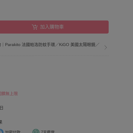
加入購物車
物｜Parakito 法國帕洛防蚊手環／KiGO 美國太陽眼鏡／
 回饋無上限
日
果
加密付款
7天鑑賞