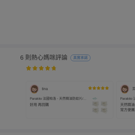
6 則熱心媽咪評論
真實承諾
tina
Parakito 法國帕洛 - 天然精油防蚊片/補
Paraki
充片-2入裝*4組/共8片裝
充片-2入
好用 再回購
天然精油
常方便攜