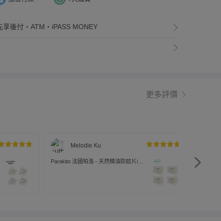
享後付・ATM・iPASS MONEY
更多評價
Melodie Ku
Parakito 法國帕洛 - 天然精油防蚊片/補
Parak
充片-2入裝*4組/共8片裝
充片-2入