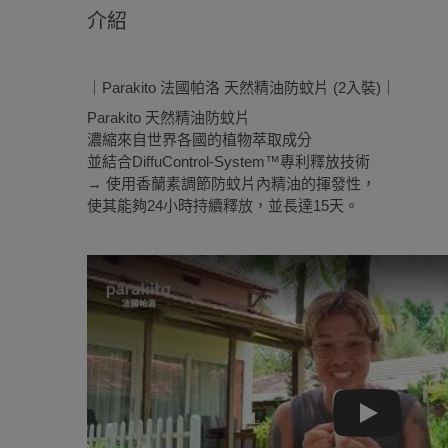
介紹
｜Parakito 法國帕洛 天然精油防蚊片 (2入裝)｜
Parakito 天然精油防蚊片
濃縮來自世界各國的植物萃取成分
並結合DiffuControl-System™專利釋放技術
→ 使用香蘭素調節防蚊片內精油的揮發性，
使其能夠24小時持續釋放，並長達15天。
Play