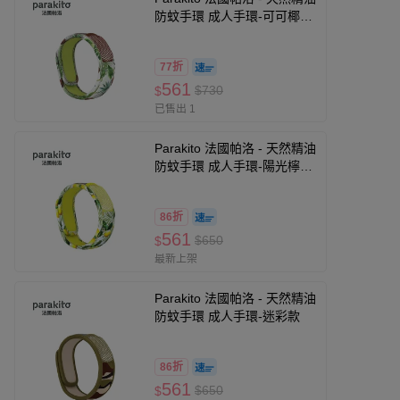
防蚊手環 成人手環-可可椰子
款
77折
561
$730
$
已售出 1
Parakito 法國帕洛 - 天然精油
防蚊手環 成人手環-陽光檸檬
款
86折
561
$650
$
最新上架
Parakito 法國帕洛 - 天然精油
防蚊手環 成人手環-迷彩款
86折
561
$650
$