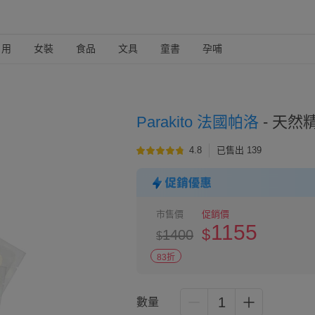
日用
女裝
食品
文具
童書
孕哺
Parakito 法國帕洛
-
天然精
4.8
已售出 139
市售價
促銷價
1155
$
1400
$
83折
1
數量