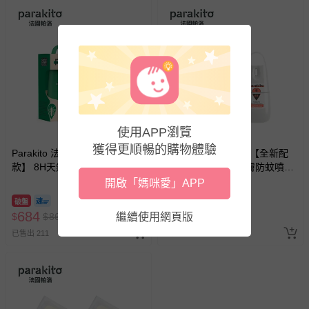
使用APP瀏覽
獲得更順暢的購物體驗
Parakito 法國帕洛 - 【經典
Parakito 法國帕洛 - 【全新配
款】 8H天然植萃長效防蚊噴霧
方】6hr天然滋潤護膚防蚊噴霧
防蚊液 長效 防水 強效-75ml
防蚊液 長效 防水 強效-75ml
開啟「媽咪愛」APP
破盤
8折
684
684
$
$
860
繼續使用網頁版
$
$
860
已售出 211
已售出 42