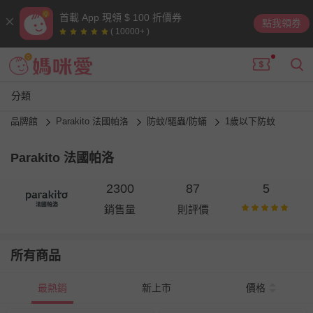
首載 App 現領 $ 100 折價券
點我領券
( 10000+ )
分類
品牌館
Parakito 法國帕洛
防蚊/驅蟲/防蟎
1歲以下防蚊
Parakito 法國帕洛
2300
87
5
銷售量
則評價
所有商品
最熱銷
新上市
價格