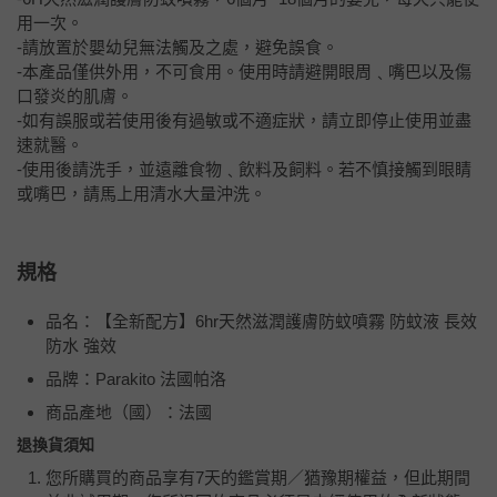
用一次。
-請放置於嬰幼兒無法觸及之處，避免誤食。
-本產品僅供外用，不可食用。使用時請避開眼周﹑嘴巴以及傷
口發炎的肌膚。
-如有誤服或若使用後有過敏或不適症狀，請立即停止使用並盡
速就醫。
-使用後請洗手，並遠離食物﹑飲料及飼料。若不慎接觸到眼睛
或嘴巴，請馬上用清水大量沖洗。
規格
品名：【全新配方】6hr天然滋潤護膚防蚊噴霧 防蚊液 長效
防水 強效
品牌：Parakito 法國帕洛
商品產地（國）：法國
退換貨須知
您所購買的商品享有7天的鑑賞期／猶豫期權益，但此期間