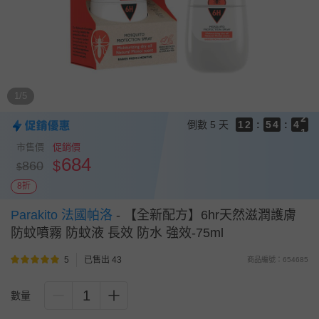
9
8
9
7
8
9
6
7
9
8
5
6
9
8
7
4
5
8
7
6
1/5
3
4
7
6
5
9
2
3
6
5
4
8
倒數
5 天
1
2
:
5
4
:
3
7
0
1
4
3
2
6
市售價
促銷價
0
3
2
1
5
684
$
860
$
2
1
0
4
1
0
3
8折
0
2
Parakito 法國帕洛
-
【全新配方】6hr天然滋潤護膚
1
0
防蚊噴霧 防蚊液 長效 防水 強效-75ml
5
已售出 43
商品編號：654685
1
數量