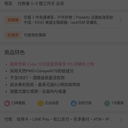
現貨
付款後 1~3 個工作天 出貨
任選 1 件免運專區 - 戶外好物｜Parakito 法國帕洛防蚊
進團購
手環／KiGO 美國太陽眼鏡／userISM 防曬乳
折價券
可使用折價券
商品特色
國泰世華 Cube 卡切換童樂匯享 5% 回饋無上限
採用天然PMD-Citrepel®75防蚊成分
不含DEET、酒精或表面活性劑
結合專利技術，最長可達6小時防蚊時效
按壓式霧化噴頭，全面均勻噴灑
口碑嚴選
正品保證
加密付款
7天鑑賞
付款
信用卡・LINE Pay・街口支付・先享後付・ATM・iPASS MONEY