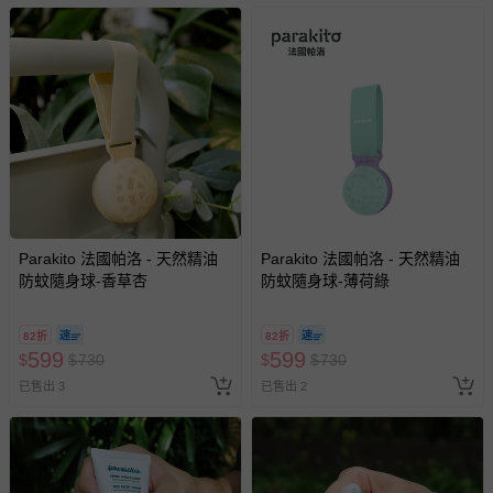
其他常見問題：
運送服務：目前提供的運送僅限台灣本島。如您位於離島地
區，可能會無法配送，或須依據商品需加收離島運費。廠商
亦保留出貨與否的權利。離島、偏遠地區、樓層親送等加價
費用，可能會另需加收。
商品實際的配達日期，可於訂單個人資料內的查詢訂單內，
已出貨通知之訊息為主。
如您收到商品，請依正常流程檢查是否完好，若商品遇瑕疵
Parakito 法國帕洛 - 天然精油
Parakito 法國帕洛 - 天然精油
防蚊隨身球-香草杏
防蚊隨身球-薄荷綠
情形，您可申請更換新品或退貨，請見：
退貨的辦理流程
。
若您對於會員帳號、商品訂購與資訊、購物流程、付款方
82折
82折
式、折價券與購物金的使用、退貨及商品運送方式等有疑
599
599
$
$
730
$
$
730
問，你可詳見：
媽咪愛客服中心
。
已售出 3
已售出 2
預購商品：預購為海外同步代購，遇缺貨即會通知媽咪並協
助取消退款事宜。
商品如因「價格、組合」等錯誤原因，導致無法安排出貨，
會主動以簡訊及mail通知訂單取消事宜，並將提供適當補