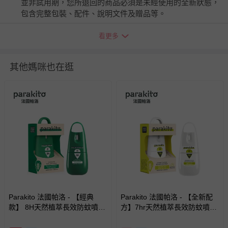
並非試用期，您所退回的商品必須是未經使用的全新狀態，
包含完整包裝、配件、說明文件及贈品等。
看更多
如需退換貨，請於收到商品7天（含例假日內提出），如為
瑕疵退換貨所產生的運費，將由媽咪愛負責處理，若非瑕疵
退貨，您可至『查詢訂單』>『已出貨』中查詢該筆訂單，
其他媽咪也在逛
並點選『我要退貨』即可進行申請。若有相關退貨問題，請
至媽咪愛
LINE@客服ID: @mamilove
我們將依序為您處理
與服務，謝謝。
針對滿件折/滿額贈…等活動，如因部份退貨，而該訂單保
留商品未達活動門檻，將以原價計算，活動贈品亦需一併退
回。
部分商品依據消費者保護法的規定，不適用七天鑑賞期/猶
豫期範圍：
易於腐敗、保存期限較短或解約時即將逾期（例如生鮮
Parakito 法國帕洛 - 【經典
Parakito 法國帕洛 - 【全新配
商品、食品等）。
款】 8H天然植萃長效防蚊噴霧
方】7hr天然植萃長效防蚊噴霧
防蚊液 長效 防水 強效-75ml
防蚊液 長效 防水 強效-75ml
客製化商品（例如客製生日書、姓名貼等）。