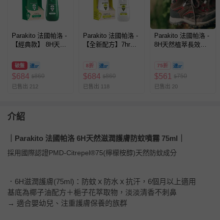
Parakito 法國帕洛 -
Parakito 法國帕洛 -
Parakito 法國帕洛 -
【經典款】 8H天然
【全新配方】7hr天
8H天然植萃長效防
植萃長效防蚊噴霧
然植萃長效防蚊噴霧
蚊滾珠瓶 防蚊液-
防蚊液 長效 防水 強
防蚊液 長效 防水 強
【經典款】-20ml
破盤
8折
75折
效-75ml
效-75ml
$
684
$
684
$
561
860
860
750
$
$
$
已售出 212
已售出 118
已售出 20
介紹
｜Parakito 法國帕洛 6H天然滋潤護膚防蚊噴霧 75ml｜
採用國際認證PMD-Citrepel®75(檸檬桉醇)天然防蚊成分
．6H滋潤護膚(75ml)：防蚊ｘ防水ｘ抗汗，6個月以上適用
基底為椰子油配方＋梔子花萃取物，淡淡清香不刺鼻
→ 適合嬰幼兒、注重護膚保養的族群