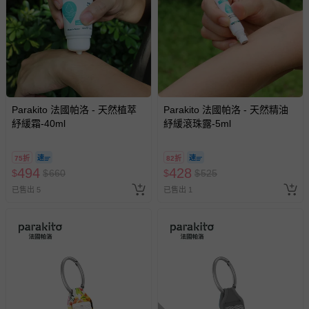
償。
Parakito 法國帕洛 - 天然植萃
Parakito 法國帕洛 - 天然精油
紓緩霜-40ml
紓緩滾珠露-5ml
75折
82折
494
428
$
$
660
$
$
525
已售出 5
已售出 1