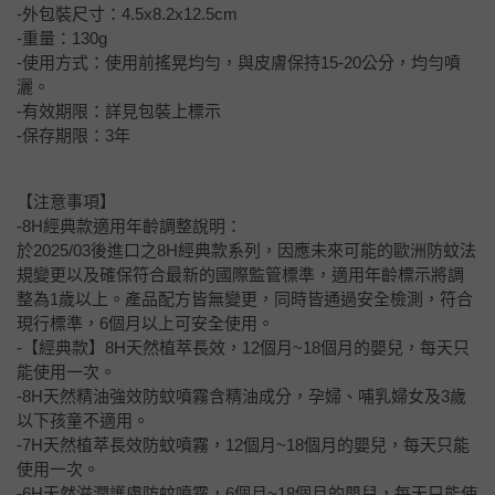
-外包裝尺寸：4.5x8.2x12.5cm
-重量：130g
-使用方式：使用前搖晃均勻，與皮膚保持15-20公分，均勻噴
灑。
-有效期限：詳見包裝上標示
-保存期限：3年
【注意事項】
-8H經典款適用年齡調整說明：
於2025/03後進口之8H經典款系列，因應未來可能的歐洲防蚊法
規變更以及確保符合最新的國際監管標準，適用年齡標示將調
整為1歲以上。產品配方皆無變更，同時皆通過安全檢測，符合
現行標準，6個月以上可安全使用。
-【經典款】8H天然植萃長效，12個月~18個月的嬰兒，每天只
能使用一次。
-8H天然精油強效防蚊噴霧含精油成分，孕婦、哺乳婦女及3歲
以下孩童不適用。
-7H天然植萃長效防蚊噴霧，12個月~18個月的嬰兒，每天只能
使用一次。
-6H天然滋潤護膚防蚊噴霧，6個月~18個月的嬰兒，每天只能使