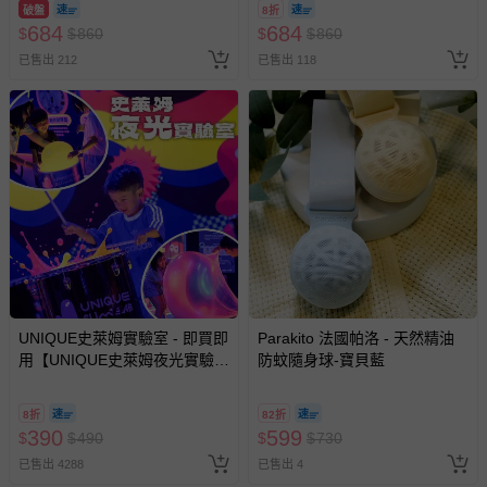
報紙、期刊或雜誌（惟書籍如經拆封、使用，則酌收整
破盤
8折
684
684
$
$
860
$
$
860
新費用）。
已售出 212
已售出 118
經消費者拆封之影音商品或電腦軟體（例如 DVD、CD
等）。
非以有形媒介提供之數位內容或一經提供即為完成之線
上服務，經消費者事先同意始提供（例如線上課程、遊
戲或活動點數等）。
已拆封之以下類型商品：
-個人衛生用品（例如尿布、貼身衣物、泳裝、襪子、地
墊、寢具類等）。
-新生兒親膚衣物（嬰幼兒包巾與背巾、包屁衣、學習
褲、紗布衣等）。
-接觸性孕哺產品（奶嘴、奶瓶、擠乳器、哺乳衣、托腹
UNIQUE史萊姆實驗室 - 即買即
Parakito 法國帕洛 - 天然精油
帶束縛衣、餐搖椅等）。
用【UNIQUE史萊姆夜光實驗室
防蚊隨身球-寶貝藍
-其他原廠盒裝商品封口處已貼上「不可拆封」，或具警
@ 台北科教館 】2026/6/11-
示字句等說明貼紙、封條者。
8/30 (電子票券，於展期現場憑
8折
82折
訂單編號兌換，逾期作廢) (大
國際航空、客運、訂房等服務。
390
599
$
$
490
$
$
730
人小孩均一價(3歲以上需購票))
已售出 4288
已售出 4
相關的退換貨辦理流程，可詳見：
退換貨 & 退款問題