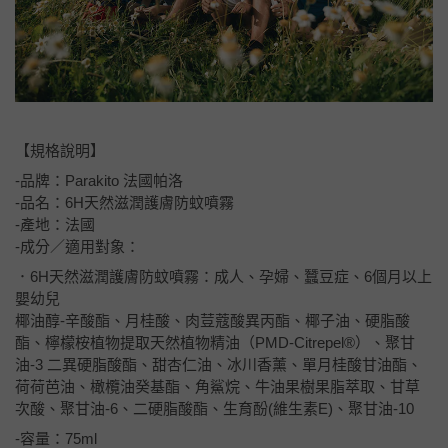
【規格說明】
-品牌：Parakito 法國帕洛
-品名：6H天然滋潤護膚防蚊噴霧
-產地：法國
-成分／適用對象：
．6H天然滋潤護膚防蚊噴霧：成人、孕婦、蠶豆症、6個月以上
嬰幼兒
椰油醇-辛酸酯、月桂酸、肉荳蔻酸異丙酯、椰子油、硬脂酸
酯、檸檬桉植物提取天然植物精油（PMD-Citrepel®）、聚甘
油-3 二異硬脂酸酯、甜杏仁油、冰川香薰、單月桂酸甘油酯、
荷荷芭油、橄欖油癸基酯、角鯊烷、牛油果樹果脂萃取、甘草
次酸、聚甘油-6、二硬脂酸酯、生育酚(維生素E)、聚甘油-10
-容量：75ml