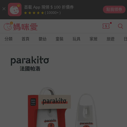
首載 App 現領 $ 100 折價券
點我領券
( 10000+ )
分類
首頁
嬰幼
童裝
玩具
家居
旅遊