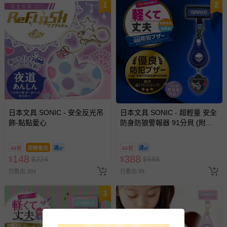
1
2
日本文具 SONIC - 安全反光吊
日本文具 SONIC - 超輕量 安全
飾-點點愛心
防身防狼警報器 91分貝 (附背
帶固定條)-飛龍徽章-黑藍
66折
即將售完
66折
148
388
$
$
224
$
$
588
已售出 284
已售出 99
3