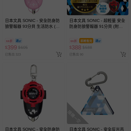
日本文具 SONIC - 安全防身防
日本文具 SONIC - 超輕量 安全
狼警報器 93分貝 生活防水 (公
防身防狼警報器 91分貝 (附背
主粉紅)-附測試用4號電池
帶固定條)-飛龍徽章-黑紅
66折
66折
即將售完
399
388
$
$
605
$
$
588
已售出 323
已售出 90
搶購一空
日本文具 SONIC - 安全防身防
日本文具 SONIC - 安全反光吊