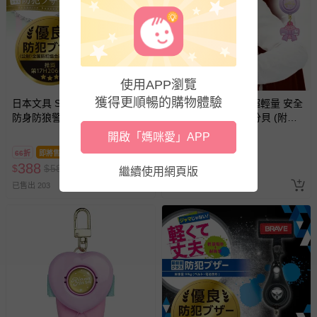
使用APP瀏覽
獲得更順暢的購物體驗
日本文具 SONIC - 超輕量 安全
日本文具 SONIC - 超輕量 安全
防身防狼警報器 91分貝 (附背
防身防狼警報器 91分貝 (附背
帶固定條)-愛心-水藍
帶固定條)-蝴蝶結-粉紫
開啟「媽咪愛」APP
66折
即將售完
66折
388
388
$
$
588
$
$
588
繼續使用網頁版
已售出 203
已售出 330