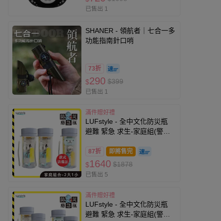
已售出 1
SHANER - 領航者｜七合一多
功能指南針口哨
73折
290
$399
$
已售出 1
滿件贈好禮
LUFstyle - 全中文化防災瓶
避難 緊急 求生-家庭組(警報
器款式自選x1) (2大1小)
87折
即將售完
1640
$1878
$
已售出 5
滿件贈好禮
LUFstyle - 全中文化防災瓶
避難 緊急 求生-家庭組(警報