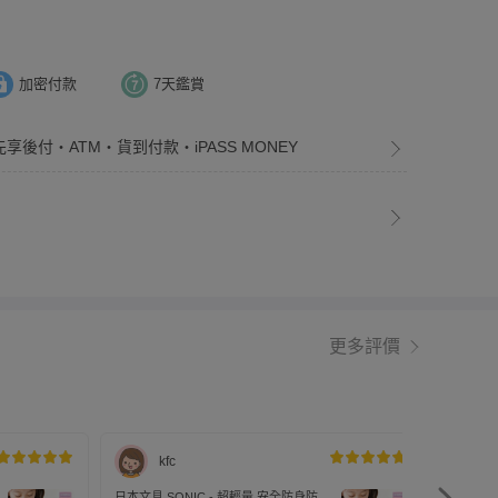
加密付款
7天鑑賞
先享後付・ATM・貨到付款・iPASS MONEY
更多評價
kfc
日本文具 SONIC - 超輕量 安全防身防狼
日本文具 