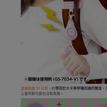
音量高達 91 分貝
，約
等同於大卡車呼嘯而過的聲音
，
上當吊飾可愛也沒有負擔。