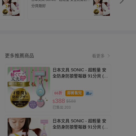
警報器 91分貝 (附背帶固定條)-蝴蝶結-
警報器 9
分貝剛好
粉紫
粉紫
更多推薦商品
看更多
日本文具 SONIC - 超輕量 安
全防身防狼警報器 91分貝 (附
背帶固定條)-愛心-水藍
66折
即將售完
388
$588
$
已售出 203
日本文具 SONIC - 超輕量 安
全防身防狼警報器 91分貝 (附
背帶固定條)-蝴蝶結-粉紫