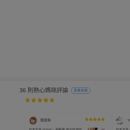
36 則熱心媽咪評論
真實承諾
雅雯蔡
Y
日本文具 SONIC - 超輕量 安全防身防狼
日本文具 