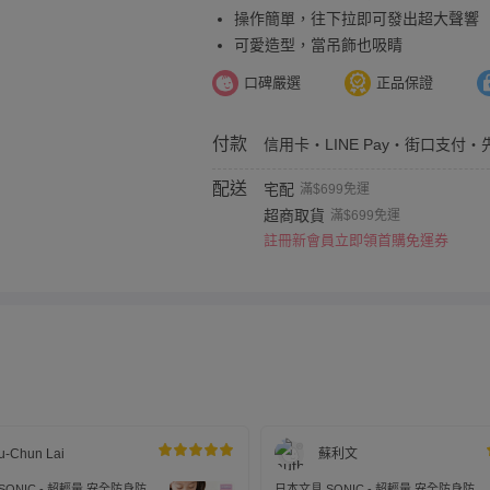
操作簡單，往下拉即可發出超大聲響
可愛造型，當吊飾也吸睛
口碑嚴選
正品保證
付款
信用卡・LINE Pay・街口支付・
配送
宅配
滿$699免運
超商取貨
滿$699免運
註冊新會員立即領首購免運券
u-Chun Lai
蘇利文
SONIC - 超輕量 安全防身防狼
日本文具 SONIC - 超輕量 安全防身防狼