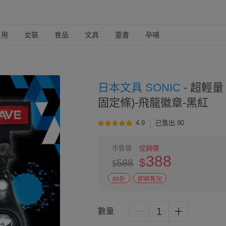
日用
女裝
食品
文具
童書
孕哺
日本文具 SONIC
-
超輕量 
固定條)-飛龍徽章-黑紅
4.9
已售出 90
市售價
促銷價
388
$
588
$
66折
即將售完
1
數量