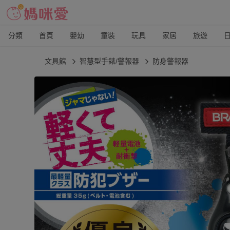
分類
首頁
嬰幼
童裝
玩具
家居
旅遊
文具館
智慧型手錶/警報器
防身警報器