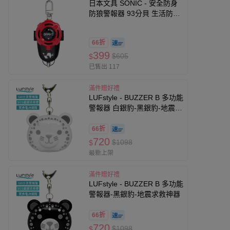
日本文具 SONIC - 安全防身
防狼警報器 93分貝 生活防水
(帥氣黑紅)-附測試用4號電池
66折
399
$605
$
已售出 117
滿件贈好禮
LUFstyle - BUZZER B 多功能
警報器 白銀豹-黑銀豹-地震求
救神器
66折
720
$1098
$
最新上架
滿件贈好禮
LUFstyle - BUZZER B 多功能
警報器-黑銀豹-地震求救神器
66折
720
$1098
$