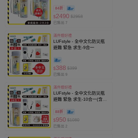
器款式自選x2) (2大2小)
84折
2490
$2958
$
已售出 7
滿件贈好禮
LUFstyle - 全中文化防災瓶
避難 緊急 求生-9合一
388
$399
$
已售出 9
滿件贈好禮
LUFstyle - 全中文化防災瓶
避難 緊急 求生-10合一(含
buzzer b.隨身警報器)-焦糖橙
88折
950
$1080
$
已售出 2