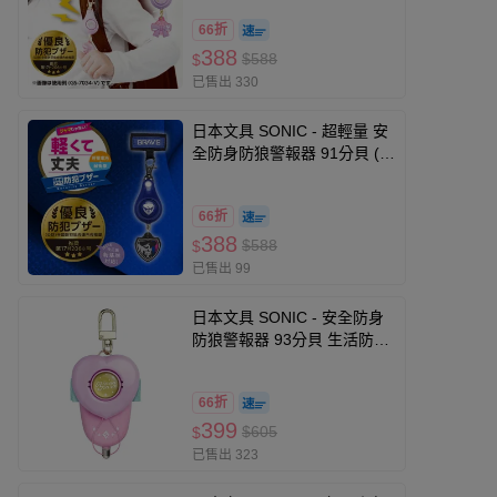
66折
388
$588
$
已售出 330
日本文具 SONIC - 超輕量 安
全防身防狼警報器 91分貝 (附
背帶固定條)-飛龍徽章-黑藍
66折
388
$588
$
已售出 99
日本文具 SONIC - 安全防身
防狼警報器 93分貝 生活防水
(公主粉紅)-附測試用4號電池
66折
399
$605
$
已售出 323