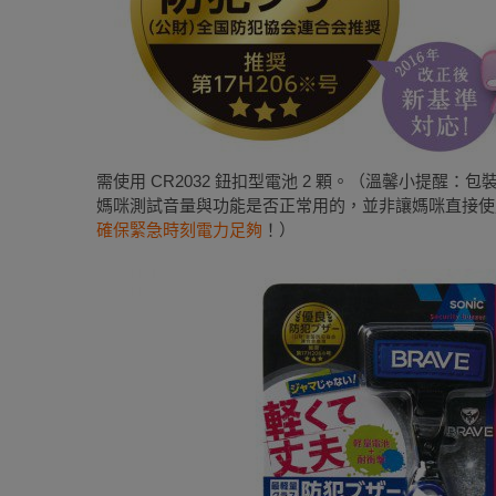
需使用 CR2032 鈕扣型電池 2 顆。（溫馨小提醒
媽咪測試音量與功能是否正常用的，並非讓媽咪直接使
確保緊急時刻電力足夠
！）