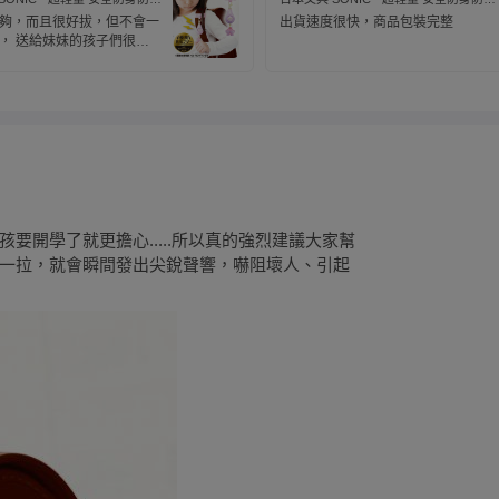
1分貝 (附背帶固定條)-蝴蝶結-
警報器 91分貝 (附背帶固定條)-蝴蝶結-
夠，而且很好拔，但不會一
出貨速度很快，商品包裝完整
粉紫
， 送給妹妹的孩子們很喜
造型國一的男孩還有五歲的
接受也喜歡！
開學了就更擔心.....所以真的強烈建議大家幫
一拉，就會瞬間發出尖銳聲響，嚇阻壞人、引起