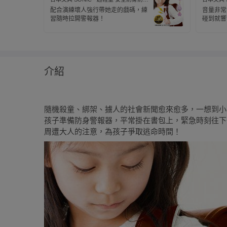
警報器 91分貝 (附背帶固定條)-蝴蝶結-
警報器 9
配合演練壞人強行帶她走的戲碼，練
音量非常
粉紫
粉紫
習隨時拉開警報器！
碰到就響
歡。顏色
女孩都能
介紹
隨機殺童、綁架、擄人的社會新聞愈來愈多，一想到小孩要
孩子準備防身警報器，平常掛在書包上，緊急時刻往下
周遭大人的注意，為孩子爭取逃命時間！