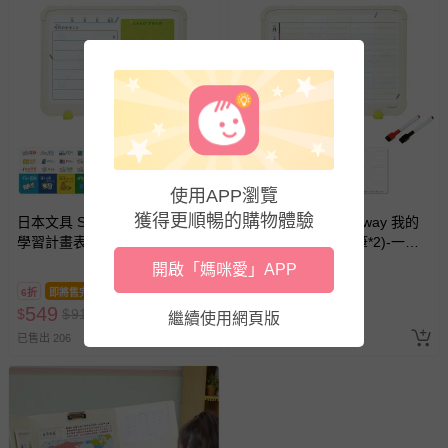
使用APP瀏覽
獲得更順暢的購物體驗
日本文具 SONIC - 2way 我的
日本文具 SONIC - 2way 我的
學習計畫表(附白板筆*2)-一日
學習計畫表(附白板筆*2)-一週
(39.7x29.7x1cm)
(39.7x29.7x1cm)
開啟「媽咪愛」APP
6折
即將售完
66折
即將售完
549
595
$
$
915
$
$
902
繼續使用網頁版
已售出 206
已售出 233