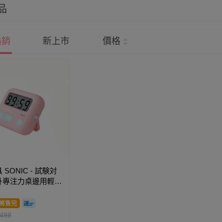
品
熱銷
新上市
價格
SONIC - 試験対
升專注力桌邊用輕便
櫻花粉
4x2.1cm)
將售完
498