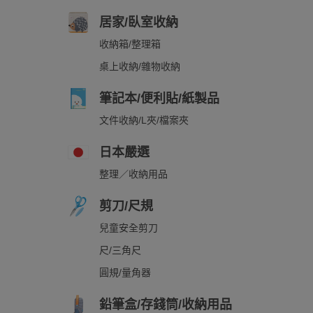
居家/臥室收納
收納箱/整理箱
桌上收納/雜物收納
筆記本/便利貼/紙製品
文件收納/L夾/檔案夾
日本嚴選
整理／收納用品
剪刀/尺規
兒童安全剪刀
尺/三角尺
圓規/量角器
鉛筆盒/存錢筒/收納用品