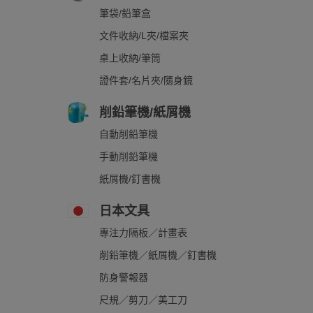
筆袋/鉛筆盒
文件收納/L夾/檔案夾
桌上收納/筆筒
證件套/名片夾/隨身鏡
削鉛筆機/紙屑機
自動削鉛筆機
手動削鉛筆機
紙屑機/釘書機
日本文具
專注力隔板／計畫表
削鉛筆機／紙屑機／釘書機
防身警報器
尺規／剪刀／美工刀