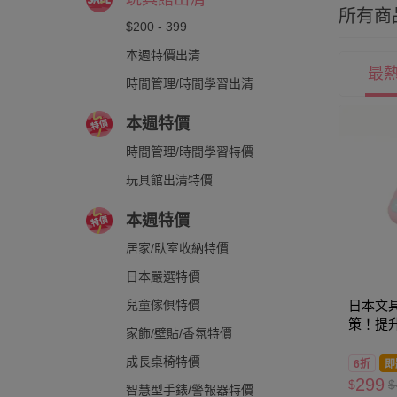
所有商
$200 - 399
本週特價出清
最
時間管理/時間學習出清
本週特價
時間管理/時間學習特價
玩具館出清特價
本週特價
居家/臥室收納特價
日本嚴選特價
日本文具 
兒童傢俱特價
策！提
家飾/壁貼/香氛特價
計時器-
(6.5x5.
成長桌椅特價
6折
即
299
$
$
智慧型手錶/警報器特價