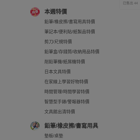
已售出 44
本週特價
鉛筆/橡皮擦/書寫用具特價
筆記本/便利貼/紙製品特價
剪刀/尺規特價
鉛筆盒/存錢筒/收納用品特價
削鉛筆機/紙屑機特價
日本文具特價
在家線上學習好物特價
時間管理/時間學習特價
智慧型手錶/警報器特價
文具館出清特價
鉛筆/橡皮擦/書寫用具
墊板/桌墊