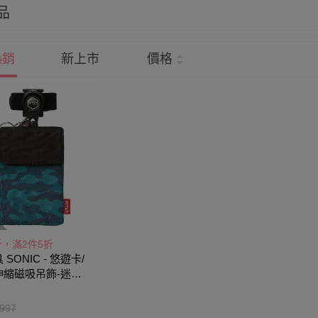
品
熱銷
新上市
價格
折，滿2件5折
SONIC - 悠遊卡/
伸縮磁吸吊飾-迷彩
cm)
997