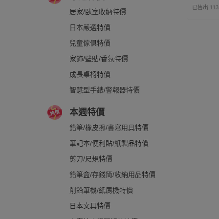
已售出 113
居家/臥室收納特價
日本嚴選特價
兒童傢俱特價
家飾/壁貼/香氛特價
成長桌椅特價
智慧型手錶/警報器特價
本週特價
鉛筆/橡皮擦/書寫用具特價
筆記本/便利貼/紙製品特價
剪刀/尺規特價
鉛筆盒/存錢筒/收納用品特價
削鉛筆機/紙屑機特價
日本文具特價