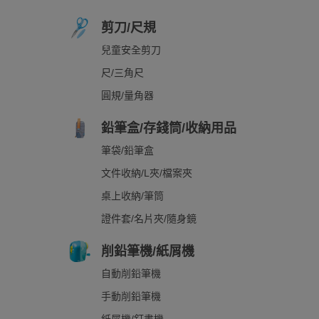
剪刀/尺規
兒童安全剪刀
尺/三角尺
圓規/量角器
鉛筆盒/存錢筒/收納用品
筆袋/鉛筆盒
文件收納/L夾/檔案夾
桌上收納/筆筒
證件套/名片夾/隨身鏡
削鉛筆機/紙屑機
自動削鉛筆機
手動削鉛筆機