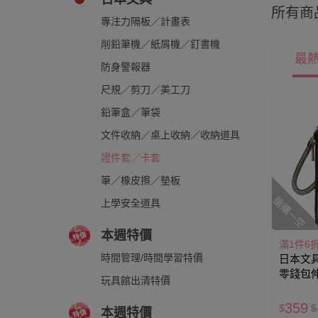
所有商
專注力隔板／計畫表
削鉛筆機／紙屑機／釘書機
最
防身警報器
尺規／剪刀／美工刀
鉛筆盒／筆袋
文件收納／桌上收納／收納道具
證件套／卡套
筆／橡皮擦／墊板
搶購一空
上學安全道具
本週特價
滿1件6
時間管理/時間學習特價
日本文具 
零錢包
玩具館出清特價
(8.5x16
359
$
$
本週特價