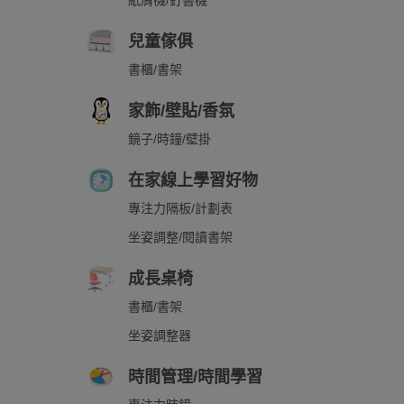
紙屑機/釘書機
兒童傢俱
書櫃/書架
家飾/壁貼/香氛
鏡子/時鐘/壁掛
在家線上學習好物
專注力隔板/計劃表
坐姿調整/閱讀書架
成長桌椅
書櫃/書架
坐姿調整器
時間管理/時間學習