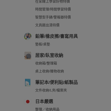
在家線上學習好物特價
時間管理/時間學習特價
智慧型手錶/警報器特價
文具館出清特價
鉛筆/橡皮擦/書寫用具
墊板/桌墊
居家/臥室收納
收納箱/整理箱
桌上收納/雜物收納
筆記本/便利貼/紙製品
文件收納/L夾/檔案夾
日本嚴選
整理／收納用品