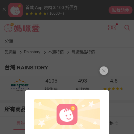
首載 App 現領 $ 100 折價券
點我領券
( 10000+ )
分類
品牌館
Rainstory
本週特價
每週新品特價
台灣 RAINSTORY
4195
493
4.6
銷售量
則評價
所有商品
最熱銷
新上市
價格