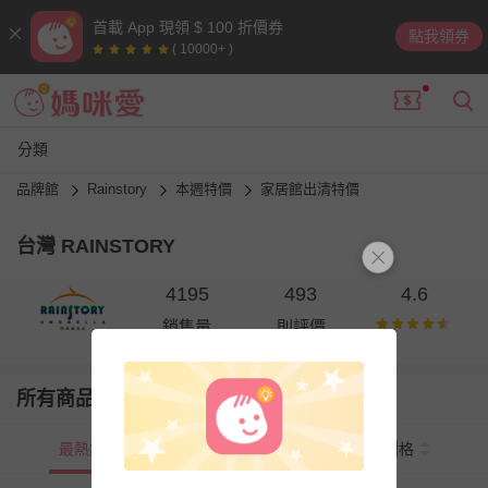
首載 App 現領 $ 100 折價券
點我領券
( 10000+ )
分類
品牌館
Rainstory
本週特價
家居館出清特價
台灣 RAINSTORY
4195
493
4.6
銷售量
則評價
所有商品
最熱銷
新上市
價格