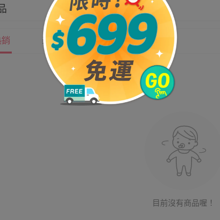
品
熱銷
新上市
價格
目前沒有商品喔！