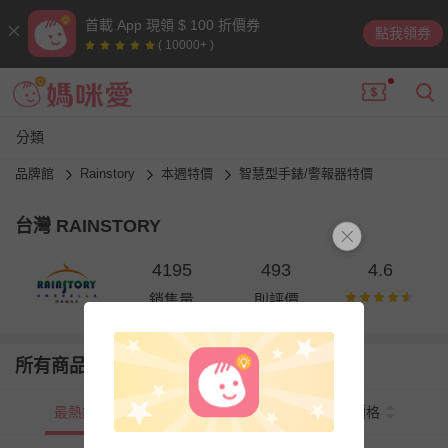
首載 App 現領 $ 100 折價券
點我領券
( 10000+ )
分類
品牌館
Rainstory
本週特價
智慧型手錶/警報器特價
台灣 RAINSTORY
4195
493
4.6
銷售量
則評價
所有商品
最熱銷
新上市
價格