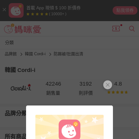
首載 App 現領 $ 100 折價券
點我領券
( 10000+ )
分類
品牌館
韓國 Cordi-i
防踢被/肚圍出清
韓國 Cordi-i
42246
3192
4.8
銷售量
則評價
品牌分類
所有商品