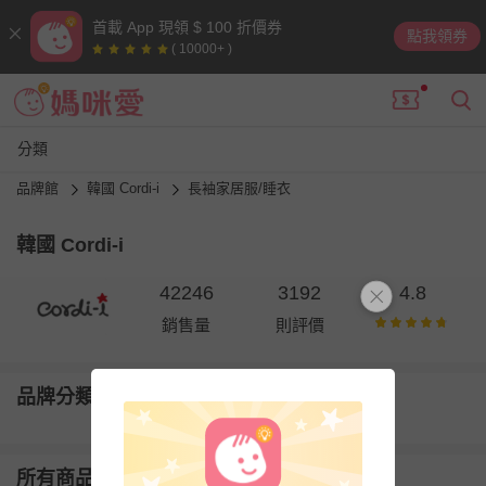
首載 App 現領 $ 100 折價券
點我領券
( 10000+ )
分類
品牌館
韓國 Cordi-i
長袖家居服/睡衣
韓國 Cordi-i
42246
3192
4.8
銷售量
則評價
品牌分類
所有商品