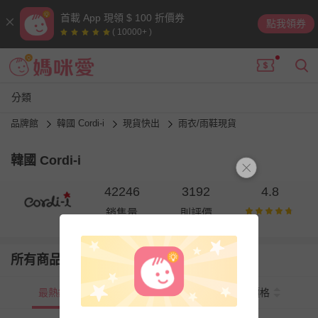
首載 App 現領 $ 100 折價券
點我領券
( 10000+ )
分類
品牌館
韓國 Cordi-i
現貨快出
雨衣/雨鞋現貨
韓國 Cordi-i
42246
3192
4.8
銷售量
則評價
所有商品
最熱銷
新上市
價格