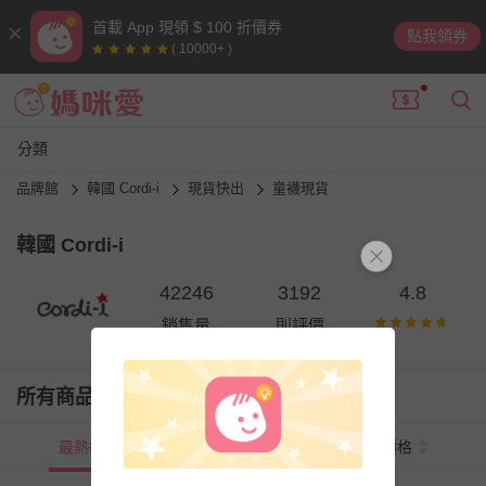
首載 App 現領 $ 100 折價券
點我領券
( 10000+ )
分類
品牌館
韓國 Cordi-i
現貨快出
童襪現貨
韓國 Cordi-i
42246
3192
4.8
銷售量
則評價
所有商品
最熱銷
新上市
價格