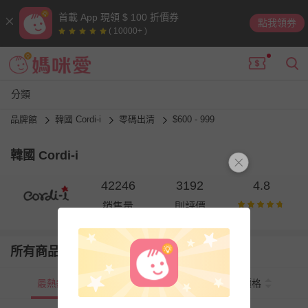
首載 App 現領 $ 100 折價券
點我領券
( 10000+ )
分類
品牌館
韓國 Cordi-i
零碼出清
$600 - 999
韓國 Cordi-i
42246
3192
4.8
銷售量
則評價
所有商品
最熱銷
新上市
價格