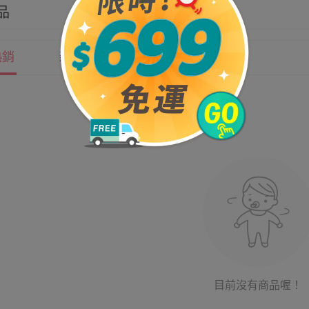
品
熱銷
新上市
價格
目前沒有商品喔！