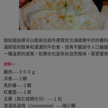
我知道這裡可以輕易在超市裡買到北海道燉牛奶的醬
滿蔬菜的甜美和濃濃的牛奶香，清爽不膩卻令人口齒
一種溫柔的感覺。如果你也是崇尚自然風味，那更要
材料～
雞肉----３００ｇ
洋蔥----１顆
馬鈴薯----３顆
紅蘿蔔----１根
玉蕈（其它菇類也可）----１包
清湯高湯塊（Consommé）----兩小顆