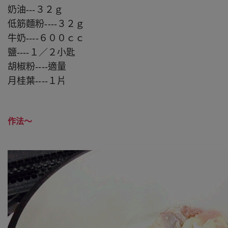
奶油---３２ｇ
低筋麵粉----３２ｇ
牛奶----６００ｃｃ
鹽----１／２小匙
胡椒粉----適量
月桂葉----１片
作法～