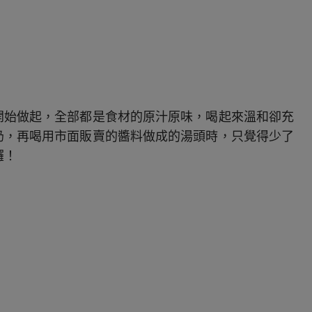
開始做起，全部都是食材的原汁原味，喝起來溫和卻充
奶，再喝用市面販賣的醬料做成的湯頭時，只覺得少了
囉！