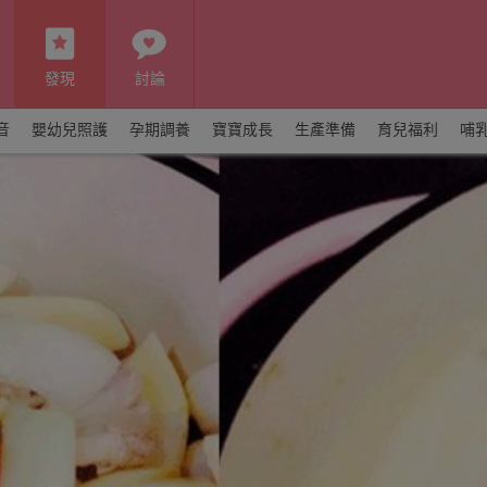
發現
討論
音
嬰幼兒照護
孕期調養
寶寶成長
生產準備
育兒福利
哺