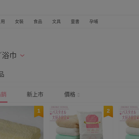
日用
女裝
食品
文具
童書
孕哺
／浴巾
日本毛巾的媽咪都知道，吸水性好親膚性佳！其中今治認證、大
品
的集大成，也是品質保證！這邊幫媽咪整理出毛巾、浴巾，天天
熱銷
新上市
價格
1
2