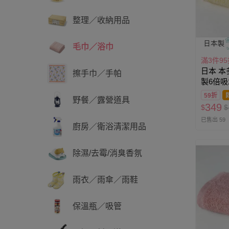
整理／收納用品
毛巾／浴巾
滿3件95
日本 本
擦手巾／手帕
製6倍吸
(33×10
59折
野餐／露營道具
349
$
$
已售出 59
廚房／衛浴清潔用品
除濕/去霉/消臭香氛
雨衣／雨傘／雨鞋
保溫瓶／吸管