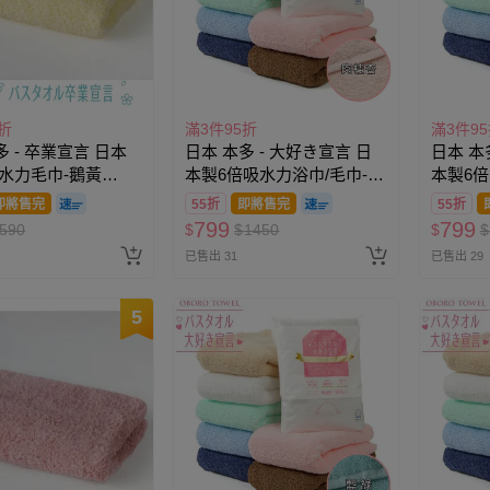
折
滿3件95折
滿3件9
多 - 卒業宣言 日本
日本 本多 - 大好き宣言 日
日本 本
水力毛巾-鵝黃
本製6倍吸水力浴巾/毛巾-肉
本製6倍
0cm)
桂杏 (60×120cm)
珠灰 (60
即將售完
55折
即將售完
55折
799
799
590
$
$
1450
$
$
已售出 31
已售出 29
5