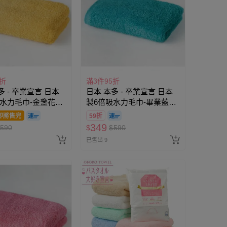
5折
滿3件95折
多 - 卒業宣言 日本
日本 本多 - 卒業宣言 日本
吸水力毛巾-金盞花黃
製6倍吸水力毛巾-畢業藍
0cm)
(33×100cm)
即將售完
59折
349
590
$
$
590
已售出 9