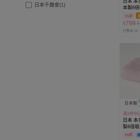
日本 本
日本千趣會(1)
本製6倍
翠綠 (60
55折
799
$
$
已售出 16
滿3件95
日本 本
製6倍吸
(33×10
59折