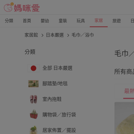
家居
分類
首頁
嬰幼
童裝
玩具
旅遊
家居館
日本嚴選
毛巾／浴巾
分類
毛巾
用過
全部 日本嚴選
所有商
織業
腳踏墊/地毯
最
室內拖鞋
購物袋／旅行袋
居家佈置／擺設