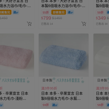
多 - 大好き宣言 日
日本 本多 - 大好き宣言 日
日本 本
吸水力浴巾/毛巾-清
本製6倍吸水力浴巾/毛巾-白
製6倍
×120cm)
(60×120cm)
(33×10
即將售完
55折
即將售完
59折
799
349
1450
$
$
1450
$
$
已售出 14
已售出 34
折
滿3件95折
滿3件9
多 - 卒業宣言 日本
日本 本多 - 卒業宣言 日本
日本 本
水力毛巾-淺粉
製6倍吸水力毛巾-水藍
製6倍吸
0cm)
(33×100cm)
(33×10
59折
59折