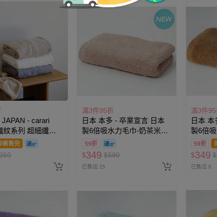
折
滿3件95折
滿3件9
APAN - carari
日本 本多 - 卒業宣言 日本
日本 本
t編織紋系列 超細纖維
製6倍吸水力毛巾-奶茶米
製6倍
0g
(33×100cm)
(33×10
即將售完
59折
59折
349
349
350
$
$
590
$
$
已售出 15
已售出 6