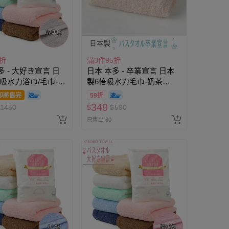
5折
滿3件95折
多 - 大好き宣言 日
日本 本多 - 卒業宣言 日本
吸水力浴巾/毛巾-珍
製6倍吸水力毛巾-奶茶
×120cm)
(33×100cm)
即將售完
59折
349
1450
$
$
590
已售出 60