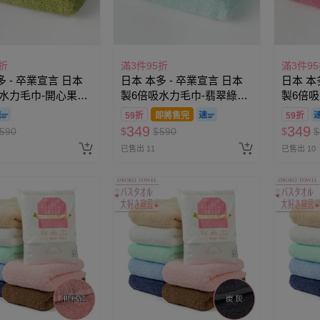
折
滿3件95折
滿3件9
多 - 卒業宣言 日本
日本 本多 - 卒業宣言 日本
日本 本
水力毛巾-開心果綠
製6倍吸水力毛巾-翡翠綠
製6倍吸
0cm)
(33×100cm)
(33×10
59折
即將售完
59折
349
349
590
$
$
590
$
$
已售出 11
已售出 10