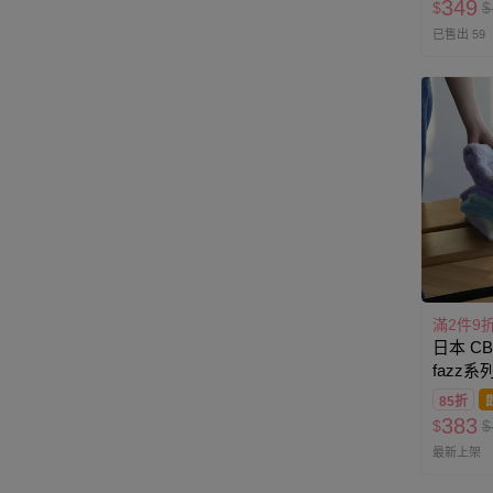
349
$
$
已售出 59
滿2件9
日本 CB J
fazz
W1000
85折
383
$
$
最新上架