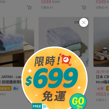
349
349
590
$
$
590
$
$
已售出 63
已售出 44
折
滿2件9折
滿2件9
APAN - carari
日本 CB JAPAN - carari
日本 CB 
系列 超細纖維擦頭巾-
fazz系列 超細纖維毛巾-
trico
×D400 mm
W800×D300 mm
浴巾-26
即將售完
85折
即將售完
85折
298
553
450
$
$
350
$
$
最新上架
已售出 3