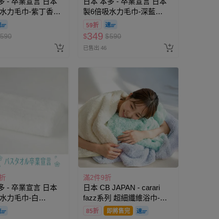
多 - 卒業宣言 日本
日本 本多 - 卒業宣言 日本
吸水力毛巾-紫丁香
製6倍吸水力毛巾-深藍
0cm)
(33×100cm)
59折
349
590
$
$
590
已售出 46
5折
滿2件9折
多 - 卒業宣言 日本
日本 CB JAPAN - carari
水力毛巾-白
fazz系列 超細纖維浴巾-
0cm)
W1200×D600 mm
85折
即將售完