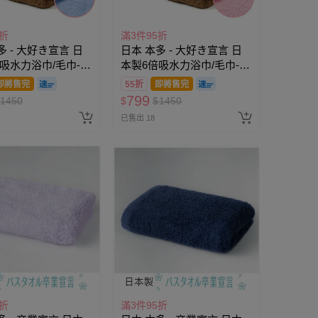
5折
滿3件95折
多 - 大好き宣言 日
日本 本多 - 大好き宣言 日
吸水力浴巾/毛巾-水
本製6倍吸水力浴巾/毛巾-櫻
120cm)
花粉 (60×120cm)
即將售完
55折
即將售完
799
1450
$
$
1450
已售出 18
5折
滿3件95折