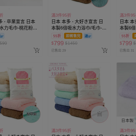
折
滿3件95折
滿3件9
多 - 卒業宣言 日本
日本 本多 - 大好き宣言 日
日本 本
水力毛巾-桃花粉
本製6倍吸水力浴巾/毛巾-藍
本製6倍
0cm)
綠 (60×120cm)
藍 (60×
55折
即將售完
55折
799
799
590
$
$
1450
$
$
已售出 29
已售出 31
折
滿3件95折
滿3件9