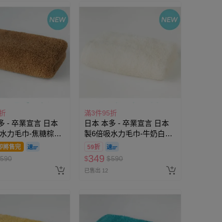
5折
滿3件95折
多 - 卒業宣言 日本
日本 本多 - 卒業宣言 日本
吸水力毛巾-焦糖棕
製6倍吸水力毛巾-牛奶白
0cm)
(33×100cm)
即將售完
59折
349
590
$
$
590
已售出 12