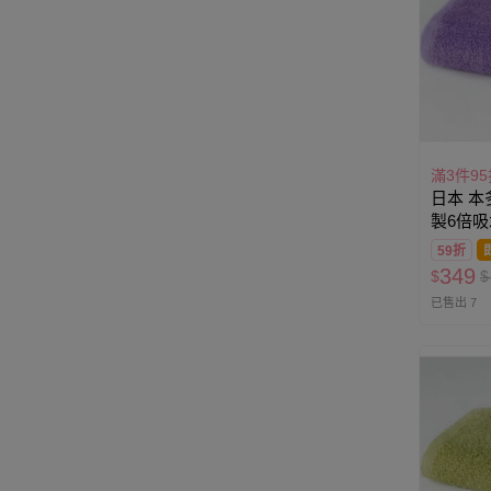
滿3件95
日本 本
製6倍吸
(33×10
59折
349
$
$
已售出 7