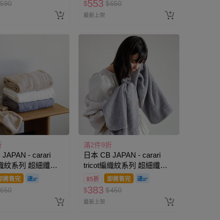
553
590
$
$
650
最新上架
折
滿2件9折
JAPAN - carari
日本 CB JAPAN - carari
t編織紋系列 超細纖維
tricot編織紋系列 超細纖維
0g
擦頭巾-160g
即將售完
85折
即將售完
383
650
$
$
450
最新上架