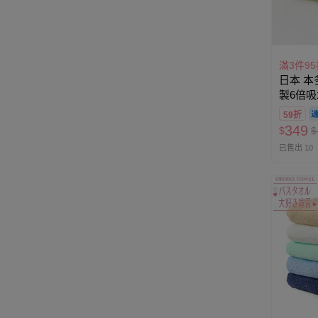
滿3件95
日本 本
製6倍吸
(33×10
59折
349
$
$
已售出 10