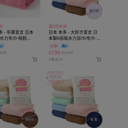
5折
滿3件95折
多 - 卒業宣言 日本
日本 本多 - 大好き宣言 日
水力毛巾-桃粉
本製6倍吸水力浴巾/毛巾-紫
0cm)
丁香 (60×120cm)
55折
799
590
$
$
1450
已售出 26