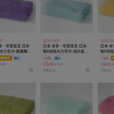
折
滿3件95折
滿3件9
多 - 卒業宣言 日本
日本 本多 - 卒業宣言 日本
日本 本
水力毛巾-紫羅蘭
製6倍吸水力毛巾-湖水藍
製6倍
0cm)
(33×100cm)
(33×10
即將售完
59折
59折
349
349
590
$
$
590
$
$
已售出 15
已售出 8