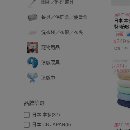
圍裙／料理道具
滿3件95
餐具／保鮮盒／便當盒
日本 本
製6倍吸
洗衣袋／衣架／衣夾
(33×10
59折
349
$
$
寵物用品
已售出 15
涼感寢具
涼感巾
品牌篩選
日本 本多(37)
日本 CB JAPAN(6)
滿3件95