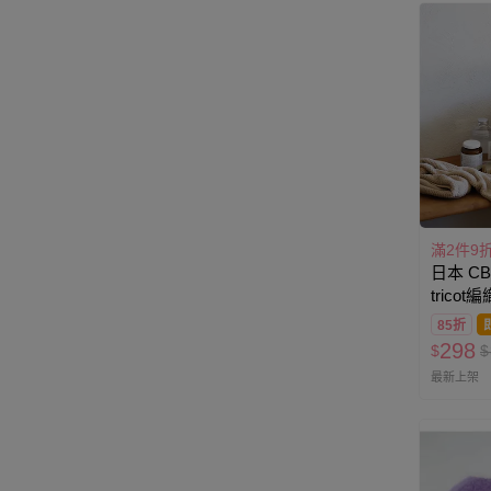
滿2件9
日本 CB J
trico
毛巾-10
85折
298
$
$
最新上架