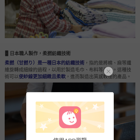
🁢 日本職人製作，柔撚紡織技術
柔撚（甘撚り）是一種日本的紡織技術
，指的是將棉、麻等纖
維旋轉成細線的過程，以用於製造毛巾、布料等產品。這種技
術可以
使紗線更加細緻且柔軟
，進而製造出質感較佳的產品。