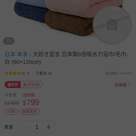
1/1
日本 本多
-
大好き宣言 日本製6倍吸水力浴巾/毛巾-
白 (60×120cm)
5
已售出 14
商品編號：844500
進團購
滿件折
滿3件95折
市售價
促銷價
799
$
1450
$
55折
即將售完
1
數量