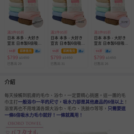
滿3件95折
滿3件95折
滿3件95折
日本 本多 - 大好き
日本 本多 - 大好き
日本 本多 - 大好き
宣言 日本製6倍吸水
宣言 日本製6倍吸水
宣言 日本製6倍吸水
力浴巾/毛巾-珍珠灰
力浴巾/毛巾-肉桂杏
力浴巾/毛巾-紫丁香
55折
即將售完
55折
即將售完
55折
(60×120cm)
(60×120cm)
(60×120cm)
$
799
$
799
$
799
1450
1450
1450
$
$
$
已售出 29
已售出 31
已售出 26
介紹
每天接觸到肌膚的毛巾、浴巾，一定要精心挑選。這一團的毛
巾主打
一般浴巾一半的尺寸，吸水力卻是其他產品的6倍以上
！
浴室再也不用堆滿各類大浴巾、毛巾、洗臉巾等等，
只需要這
一條6倍吸水力毛巾就好！一條就萬用！