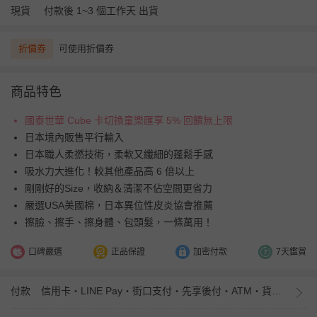
現貨
付款後 1~3 個工作天 出貨
折價券
可使用折價券
商品特色
國泰世華 Cube 卡切換童樂匯享 5% 回饋無上限
日本境內販售平行輸入
日本職人柔撚技術，柔軟又纖細的蓬鬆手感
吸水力大進化！較其他產品高 6 倍以上
剛剛好的Size，收納＆清潔不佔空間更省力
嚴選USA美國棉，日本異位性皮炎協會推薦
擦臉、擦手、擦身體、包頭髮，一條萬用！
口碑嚴選
正品保證
加密付款
7天鑑賞
付款
信用卡・LINE Pay・街口支付・先享後付・ATM・貨到付款・iPASS MONEY