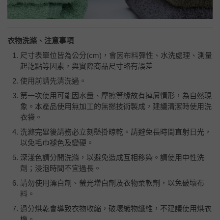
衣物洗滌、注意事項
尺寸表單位皆為公分
(cm)
，會因布料彈性、水洗處理、測量
起訖點等因素，與實際商品尺寸略有誤差
使用前請先清洗過。
第一次使用可能因水量、摩擦等緣故有掉屑情形，為自然現
象。本產品使用無加工的無撚技術製成，建議清潔時使用洗
衣袋。
洗滌完畢後請務必立刻懸掛晾乾。請避免長時間直射日光，
以免毛巾褪色及變硬。
深淺色請分開洗滌，以避免造成互相移染。請使用中性洗
劑；浸泡時間不宜過長。
請勿使用漂白劑、螢光增白劑及衣物柔軟劑，以免破壞布
料。
過分烘乾會導致衣物收縮，破壞織物纖維，不建議使用烘衣
機。