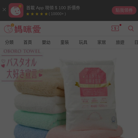
首載 App 現領 $ 100 折價券
點我領券
( 10000+ )
分類
首頁
嬰幼
童裝
玩具
家居
旅遊