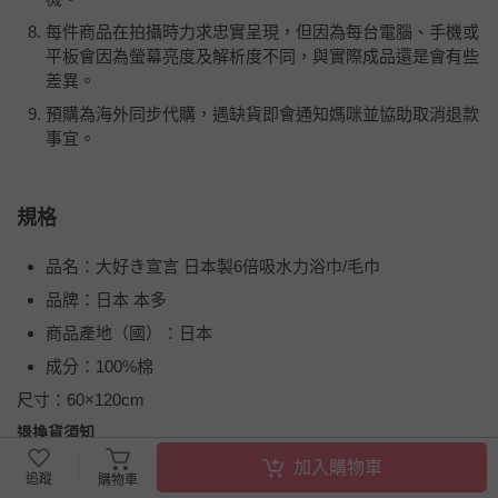
每件商品在拍攝時力求忠實呈現，但因為每台電腦、手機或
平板會因為螢幕亮度及解析度不同，與實際成品還是會有些
差異。
預購為海外同步代購，遇缺貨即會通知媽咪並協助取消退款
事宜。
規格
品名：大好き宣言 日本製6倍吸水力浴巾/毛巾
品牌：日本 本多
商品產地（國）：日本
成分：100%棉
尺寸：
60×120cm
退換貨須知
您所購買的商品享有7天的鑑賞期／猶豫期權益，但此期間
加入購物車
追蹤
購物車
並非試用期，您所退回的商品必須是未經使用的全新狀態，