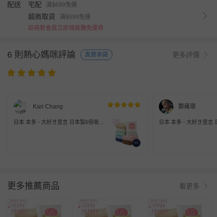
配送
宅配
滿$699免運
超商取貨
滿$699免運
註冊新會員立即領首購免運券
6 則熱心媽咪評論
更多評價
真實承諾
Kari Chang
鄭雍璟
日本 本多 - 大好き宣言 日本製6倍吸水
日本 本多 - 大好き宣言
力浴巾/毛巾-靛藍 (60×120cm)
力浴巾/毛巾-靛藍 (60×12
更多推薦商品
看更多