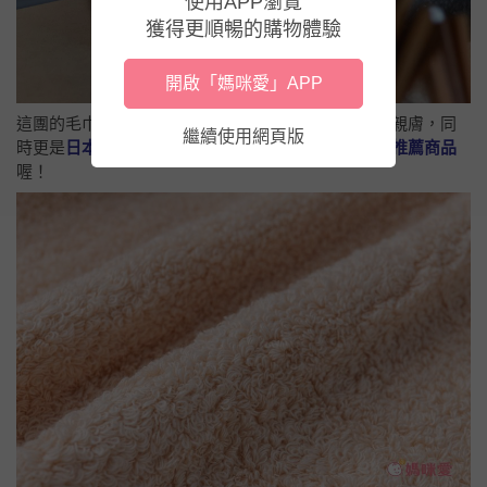
使用APP瀏覽
獲得更順暢的購物體驗
開啟「媽咪愛」APP
這團的毛巾就是利用這樣的技術製成，觸感特別柔軟親膚，同
繼續使用網頁版
時更是
日本異位性皮炎協會（日本アトピー協会）的推薦商品
喔！