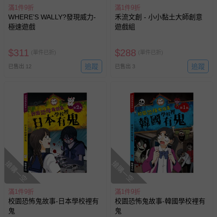
滿1件9折
滿1件9折
WHERE’S WALLY?發現威力-
禾流文創 - 小小黏土大師創意
極速遊戲
遊戲組
$
311
$
288
(單件已折)
(單件已折)
追蹤
追蹤
已售出 12
已售出 3
搶購一空
搶購一空
滿1件9折
滿1件9折
校園恐怖鬼故事-日本學校裡有
校園恐怖鬼故事-韓國學校裡有
鬼
鬼