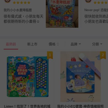
我的小小水畫降臨曆
Never pop! 
很有儀式感，小朋友每天
很快就收到商
都很期待新的小畫冊☺️
小朋友也喜歡
最熱銷
新上市
價格
品牌
分類
1
2
Listen！找到了！世界各地的城
我的小小EQ寶寶-神奇情緒探照