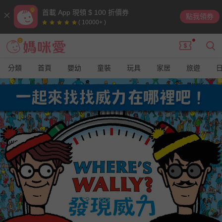
首載 App 現領 $ 100 折價券
點我領券
( 10000+ )
分類
首頁
嬰幼
童裝
玩具
家居
旅遊