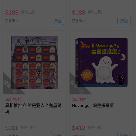
$
188
$
188
(單件已折)
(單件已折)
追蹤
追蹤
已售出 2
已售出 2
搶購一空
搶購一空
滿1件9折
滿1件9折
真相推推推 誰是犯人？鬼屋驚
Never guji 幽靈搔搔癢！
魂
$
311
$
412
(單件已折)
(單件已折)