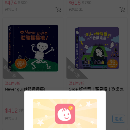
474
616
$
$
600
$
$
780
已售出 4
已售出 21
搶購一空
搶購一空
滿1件9折
滿1件9折
Never guji骷髏搔搔癢!
Slide 好聲音！聽見囉！歡樂鬼
屋
$
412
$
412
(單件已折)
(單件已折)
追蹤
追蹤
已售出 2
最新上架