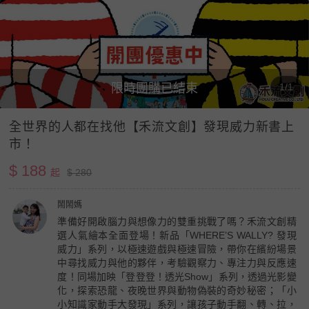
限時團購已結束
1/1
全世界的人都在找他【禾流文創】發現威力新書上
市！
$ 188
起
$ 280
鬧鬧媽
準備好開啟腦力與想像力的雙重挑戰了嗎？禾流文創精
選人氣繪本全面登場！新品「WHERE’S WALLY? 發現
威力」系列，以極速遊戲與極速冒險，帶你在繽紛場景
中尋找威力與他的夥伴，考驗觀察力、專注力與反應速
度！同場加映「登登登！透光Show」系列，透過光影變
化，探索恐龍、夜晚世界與動物偽裝的奇妙秘密；「小
小知識家動手大發現」系列，讓孩子動手翻、轉、拉，