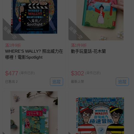
搶購一空
搶購一空
滿1件9折
滿1件9折
WHERE’S WALLY? 照出威力在
動手玩童話-花木蘭
哪裡！電影Spotlight
$
477
$
302
(單件已折)
(單件已折)
追蹤
追蹤
已售出 2
最新上架