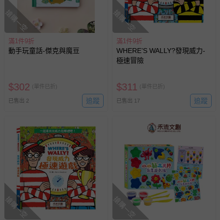
搶購一空
搶購一空
滿1件9折
滿1件9折
動手玩童話-傑克與魔豆
WHERE’S WALLY?發現威力-
極速冒險
$
302
$
311
(單件已折)
(單件已折)
追蹤
追蹤
已售出 2
已售出 17
搶購一空
搶購一空