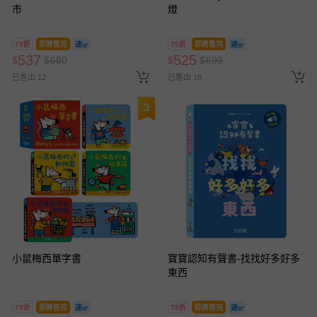
市
燈
79折
即將售完
75折
即將售完
537
525
$
$
680
$
$
699
已售出 12
已售出 18
3
小鼠梅西單字書
寶寶認知有聲書-找找好多好多
東西
79折
即將售完
79折
即將售完