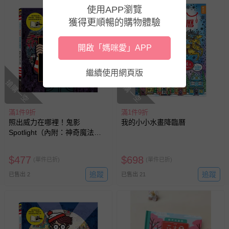
使用APP瀏覽
獲得更順暢的購物體驗
開啟「媽咪愛」APP
繼續使用網頁版
搶購一空
搶購一空
滿1件9折
滿1件9折
照出威力在哪裡！鬼影
我的小小水畫降臨曆
Spotlight（內附：神奇魔法燈
紙板 ★ 此主題有特殊夜光油
墨）
$
477
$
698
(單件已折)
(單件已折)
追蹤
追蹤
已售出 2
已售出 21