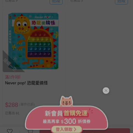
追蹤
追蹤
已售出 9
已售出 3
搶購一空
滿1件9折
Never pop! 恐龍愛搞怪
$
288
(單件已折)
追蹤
已售出 61