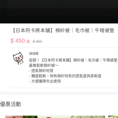
【日本阿卡將本舖】棉紗被｜毛巾被｜午睡被墊
$ 450
起
$ 450
球球媽
促銷！【日本阿卡將本舖】棉紗被｜毛巾被｜午睡被墊
最推鬆軟棉紗被～
- 透氣棉紗材質
- 觸感鬆軟，保有棉紗特有的透氣度與柔軟度
- 方便攜帶外出使用
優惠活動