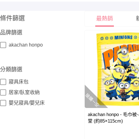
條件篩選
最熱銷
品牌篩選
akachan honpo
分類篩選
寢具床包
居家/臥室收納
搶購一空
嬰兒寢具/嬰兒床
akachan honpo - 毛巾
堂 (約85×115cm)