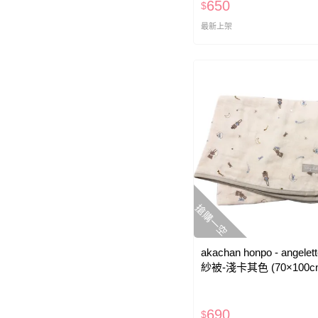
650
$
最新上架
搶購一空
akachan honpo - angel
紗被-淺卡其色 (70×100c
690
$