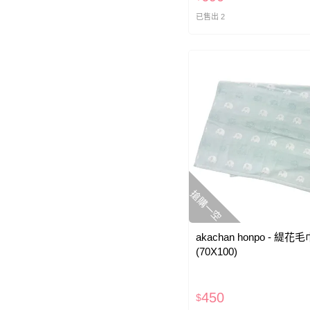
已售出 2
搶購一空
akachan honpo - 緹
(70X100)
450
$