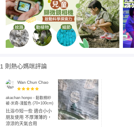
1 則熱心媽咪評論
Wan Chun Chao
akachan honpo - 鬆軟棉紗
被-米奇-淺藍色 (70×100cm)
比浴巾短一些 適合小小
朋友使用 不厚薄薄的，
涼涼的天氣合用