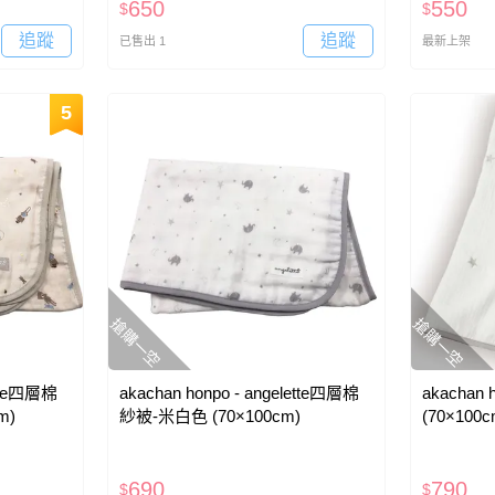
650
550
$
$
追蹤
追蹤
已售出 1
最新上架
5
搶購一空
搶購一空
ette四層棉
akachan honpo - angelette四層棉
akachan
m)
紗被-米白色 (70×100cm)
(70×100c
690
790
$
$