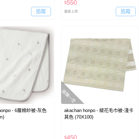
550
$
追蹤
追蹤
最新上架
搶購一空
 honpo - 6層棉紗被-灰色
akachan honpo - 緹花毛巾被-淺卡
m)
其色 (70X100)
450
$