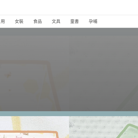
日用
女裝
食品
文具
童書
孕哺