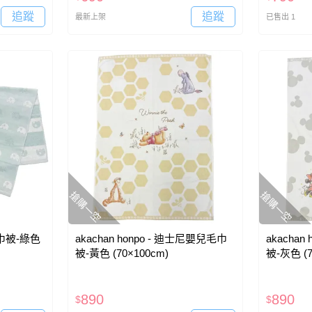
追蹤
追蹤
最新上架
已售出 1
搶購一空
搶購一空
花毛巾被-綠色
akachan honpo - 迪士尼嬰兒毛巾
akacha
被-黃色 (70×100cm)
被-灰色 (7
890
890
$
$