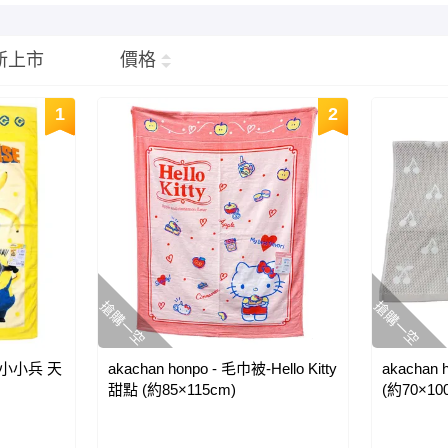
新上市
價格
1
2
搶購一空
搶購一空
被-小小兵 天
akachan honpo - 毛巾被-Hello Kitty
akachan
甜點 (約85×115cm)
(約70×10