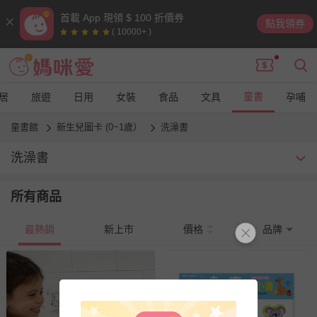
首載 App 現領 $ 100 折價券
點我領券
( 10000+ )
童書
居
旅遊
日用
女裝
食品
文具
孕哺
童書館
新生兒圖卡 (0~1歲）
洗澡書
洗澡書
洗澡的時候增添一點趣味，抗拒洗澡的寶貝這時就更很需要一本洗
所有商品
澡書陪伴她，讓洗澡也變得很好玩，防水設計的洗澡書，可當寶寶
洗澡時的好玩伴，不僅洗澡的時候可以玩，隨時隨地都可以看
最熱銷
新上市
價格
品牌