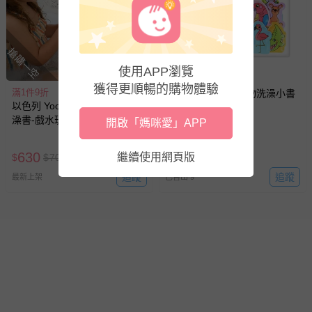
搶購一空
搶購一空
使用APP瀏覽
獲得更順暢的購物體驗
滿1件9折
可愛動物洗澎澎-動物洗澡小書
以色列 Yookidoo - 神奇水畫洗
澡書-戲水玩具
開啟「媽咪愛」APP
69折
630
124
繼續使用網頁版
$
$
700
$
$
180
追蹤
追蹤
最新上架
已售出 9