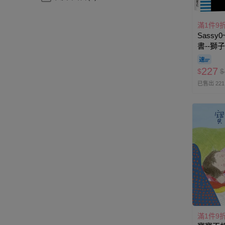
滿1件9
Sass
書--獅
227
$
$
已售出 221
滿1件9