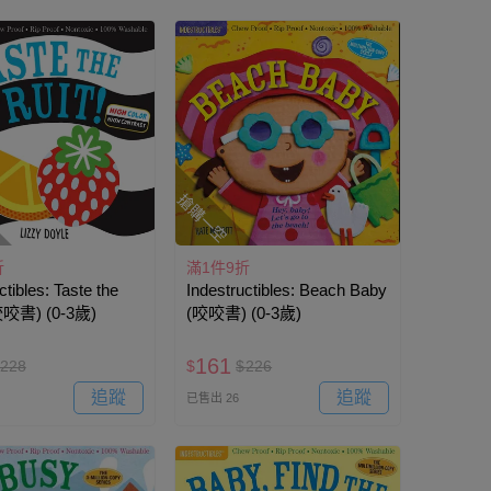
搶購一空
折
滿1件9折
ctibles: Taste the
Indestructibles: Beach Baby
(咬咬書) (0-3歲)
(咬咬書) (0-3歲)
161
228
$
$
226
追蹤
追蹤
已售出 26