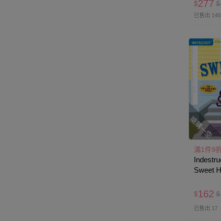
277
$
$
已售出 145
搶購一空
滿1件9
Indestru
Sweet 
歲)
162
$
$
已售出 17