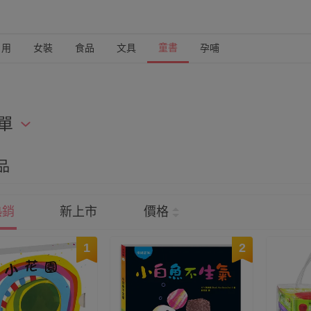
童書
日用
女裝
食品
文具
孕哺
單
兒共讀一點也不難！精選各類操作書、觸摸書、立體書、洗澡書
品
熱銷
新上市
價格
1
2