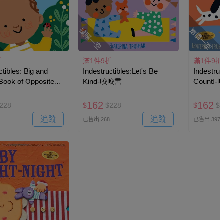
搶購一空
搶購一空
折
滿1件9折
滿1件9
ctibles: Big and
Indestructibles:Let's Be
Indestru
A Book of Opposites-
Kind-咬咬書
Count
162
162
228
$
$
228
$
$
追蹤
追蹤
已售出 268
已售出 397