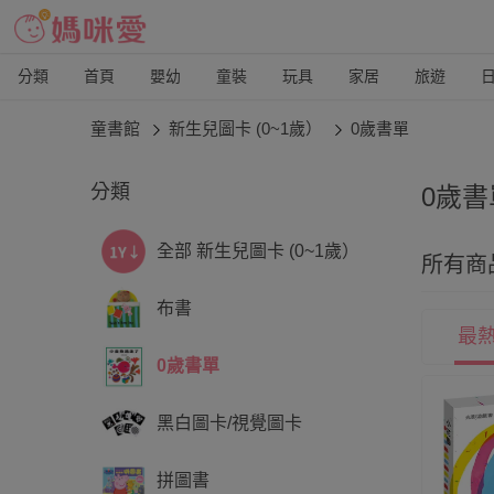
分類
首頁
嬰幼
童裝
玩具
家居
旅遊
童書館
新生兒圖卡 (0~1歲）
0歲書單
分類
0歲書
跟幼
全部 新生兒圖卡 (0~1歲）
所有商
動！
布書
最
0歲書單
黑白圖卡/視覺圖卡
拼圖書