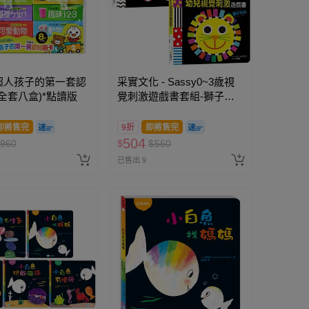
D超人孩子的第一套認
采實文化 - Sassy0~3歲視
全套八盒)*點讀版
覺刺激遊戲書套組-獅子吼
吼+蝴蝶啪啪
即將售完
9折
即將售完
504
960
$
$
560
已售出 9