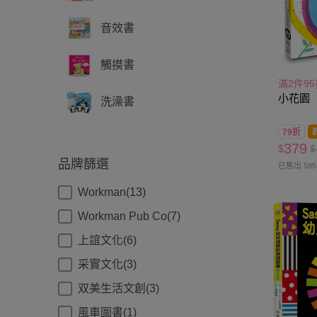
音效書
觸摸書
滿2件9
小花園
洗澡書
79折
379
$
$
品牌篩選
已售出 595
Workman(13)
Workman Pub Co(7)
上誼文化(6)
采實文化(3)
双美生活文創(3)
風車圖書(1)