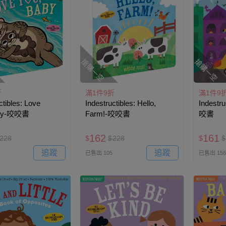
搶購一空
搶購一空
折
滿1件9折
滿1件9
ctibles: Love
Indestructibles: Hello,
Indestr
aby-咬咬書
Farm!-咬咬書
咬書
162
161
228
$
$
228
$
$
追蹤
追蹤
已售出 105
已售出 156