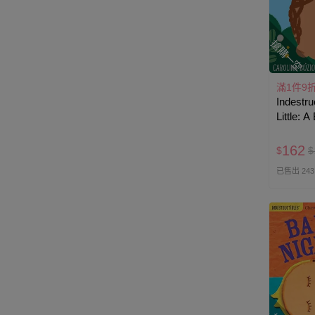
搶購一空
滿1件9
Indestru
Little: 
咬咬書
162
$
$
已售出 243