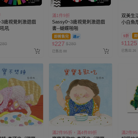
折
滿1件9折
双美生活
y0~3歲視覺刺激遊戲
Sassy0~3歲視覺刺激遊戲
小白魚
子吼吼
書--蝴蝶啪啪
9折
即
即將售完
1125
227
$
280
$
$
280
已售出 26
已售出 88
折
滿2件95折，滿4件89折
滿2件9