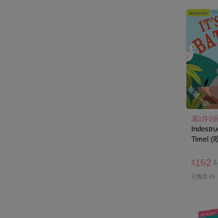
搶購一空
滿1件9
Indestruc
Time! 
162
$
$
已售出 45