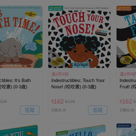
搶購一空
搶購一空
折
滿1件9折
滿1件9
tibles: It's Bath
Indestructibles: Touch Your
Indestru
(咬咬書) (0-3歲)
Nose! (咬咬書) (0-3歲)
Fruit! 
162
162
228
$
$
228
$
$
追蹤
追蹤
已售出 28
已售出 59