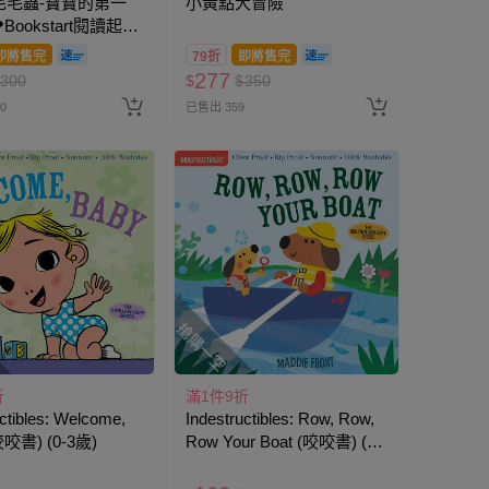
毛毛蟲-寶寶的第一
小黃點大冒險
ookstart閱讀起步
即將售完
79折
即將售完
277
300
$
$
350
0
已售出 359
搶購一空
折
滿1件9折
ctibles: Welcome,
Indestructibles: Row, Row,
咬咬書) (0-3歲)
Row Your Boat (咬咬書) (0-
3歲)