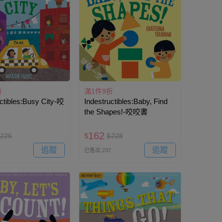
搶購一空
折
滿1件9折
uctibles:Busy City-咬
Indestructibles:Baby, Find
the Shapes!-咬咬書
162
226
$
$
228
追蹤
追蹤
已售出 237