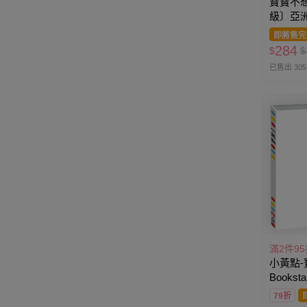
寶寶不
級〕亞
Walke
即將售完
284
$
$
已售出 305
滿2件9
小黃點
Books
79折