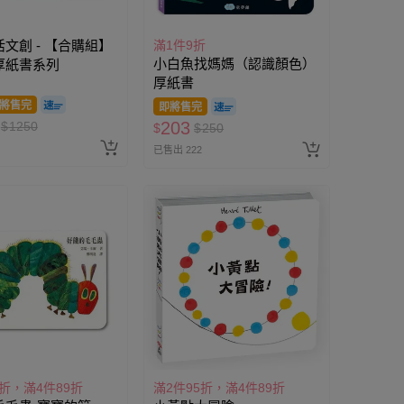
文創 - 【合購組】
滿1件9折
小白魚找媽媽（認識顏色）
厚紙書系列
厚紙書
將售完
即將售完
203
$
1250
$
$
250
已售出 222
5折，滿4件89折
滿2件95折，滿4件89折