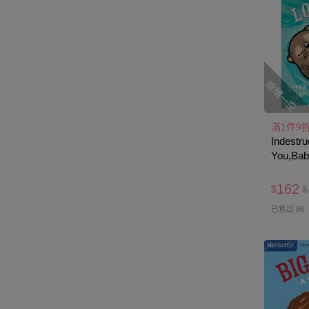
搶購一空
滿1件9
Indestru
You,B
162
$
$
已售出 96