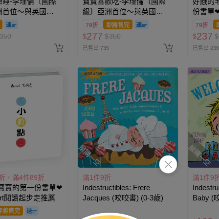
想睡-李瑾倫〔國際
寶寶喜歡吃-李瑾倫〔國際
好餓的
洲首位～與英國
級〕亞洲首位～與英國
份書單❤B
r出版社合作
Walker出版社合作
走推薦
79折
即將售完
79折
277
237
350
$
$
350
$
$
已售出 735
已售出 236
搶購一空
搶購一空
5折，滿4件89折
滿1件9折
滿1件9
-寶寶的第一份書單❤
Indestructibles: Frere
Indestru
tart閱讀起步走推薦
Jacques (咬咬書) (0-3歲)
Baby (
即將售完