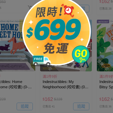
161
162
$
$
226
$
$
350
5
追蹤
已售出 13
已售出 28
搶購一空
搶購一空
折
滿1件9折
滿1件9
ctibles: Home
Indestructibles: My
Indestru
Home (咬咬書) (0-3
Neighborhood (咬咬書) (0-3
Bitsy S
歲)
歲)
162
162
228
$
$
228
$
$
追蹤
追蹤
已售出 41
已售出 36