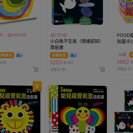
5折，滿4件89折
滿1件9折
FOO
小白魚不生氣（情緒認知）
知圖卡(
厚紙書
69折
即將售完
即將售完
662
203
$
$
480
$
$
250
已售出 10
已售出 397
5