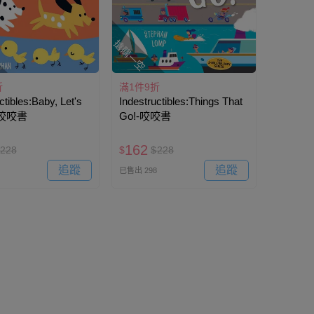
搶購一空
折
滿1件9折
ctibles:Baby, Let's
Indestructibles:Things That
!-咬咬書
Go!-咬咬書
162
228
$
$
228
追蹤
追蹤
已售出 298